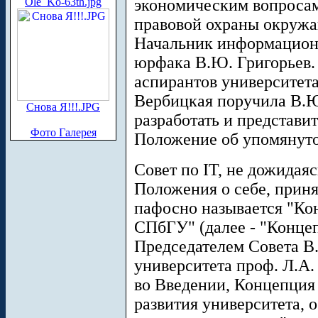
Ole_Ko-63th.jpg
экономическим вопроса
правовой охраны окружа
Начальник информацион
юрфака В.Ю. Григорьев. 
аспирантов университета
Вербицкая поручила В.Ю.
Снова Я!!!.JPG
разработать и представи
Фото Галерея
Положение об упомянутом
Совет по IT, не дожидая
Положения о себе, прин
пафосно называется "Ко
СПбГУ" (далее - "Концеп
Председателем Совета В
университета проф. Л.А.
во Введении, Концепция
развития университета, 