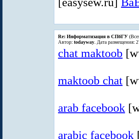
[easysew.ru]
BaB
Re: Информатизация в СПбГУ
(Все
Автор:
todayway
. Дата размещения: 2
chat maktoob
[ww
maktoob chat
[ww
arab facebook
[w
arabic facebook