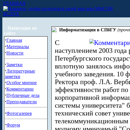
ГЛАВНАЯ
МЫСЛИ
ВСЛУХ
Навигация по
Информатизация в СПбГУ
(проч
сайту
·
Главная
С
·
Материалы
наступлением 2003 года 
·
Новости
Петербургского государс
·
Заметки
вплотную занялось инфо
·
Литературные
учебного заведения. 10 
заметки
Ректора проф. Л.А. Вер
·
Особое
мнение
·
эффективности работ по
Комментарии
·
Публичные дела
корпоративной информа
·
Преподаватели
системы университета" 
технический совет унив
·
Фотогалерея
телекоммуникационным 
·
Форум
модному именуемый "Сов