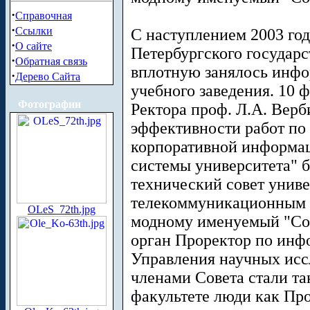
·
Справочная
·
Ссылки
С наступлением 2003 год
·
О сайте
Петербургского государс
·
Обратная связь
вплотную занялось инфо
·
Дерево Сайта
учебного заведения. 10 
Фотографии
Ректора проф. Л.А. Вер
эффективности работ по
корпоративной информа
системы университета" 
технический совет унив
телекоммуникационным 
OLeS_72th.jpg
модному именуемый "Сов
орган Проректор по инф
Управления научных исс
членами Совета стали та
факультете люди как Пр