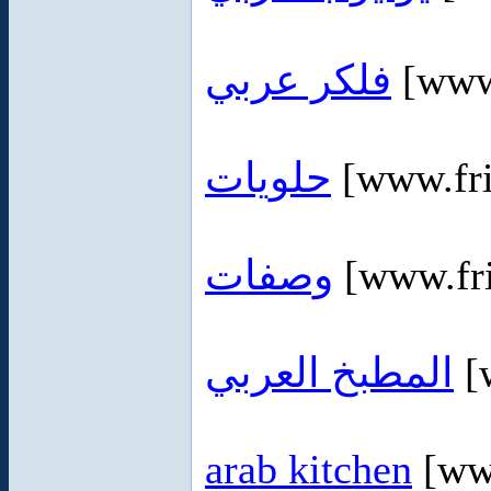
فلكر عربي
[www.
حلويات
[www.fri
وصفات
[www.fri
المطبخ العربي
[
arab kitchen
[www