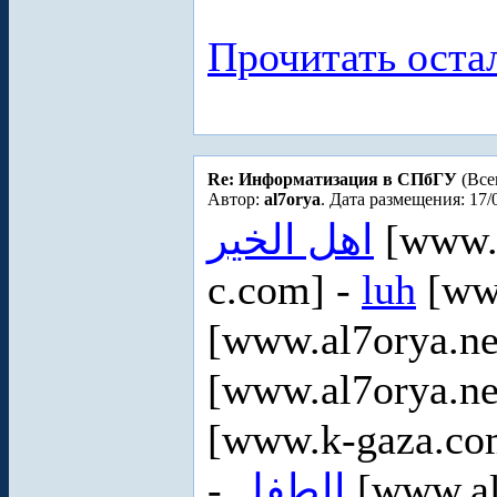
Прочитать оста
Re: Информатизация в СПбГУ
(Все
Автор:
al7orya
. Дата размещения: 17/
اهل الخير
[www.a
c.com] -
luh
[www
[www.al7orya.ne
[www.al7orya.ne
[www.k-gaza.co
-
الطفل
[www.al