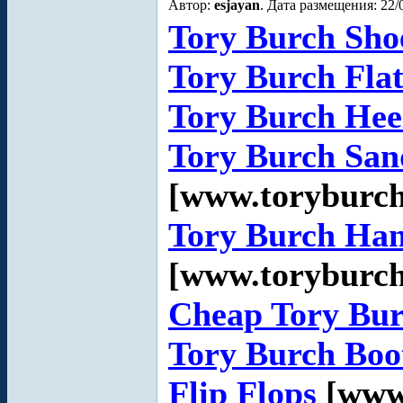
Автор:
esjayan
. Дата размещения: 22/
Tory Burch Sho
Tory Burch Flat
Tory Burch Hee
Tory Burch San
[www.toryburc
Tory Burch Ha
[www.toryburc
Cheap Tory Bu
Tory Burch Boo
Flip Flops
[www.