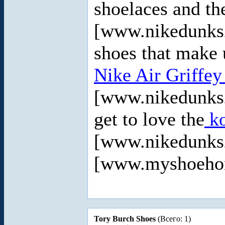
shoelaces and t
[www.nikedunks20
shoes that make 
Nike Air Griffe
[www.nikedunks2
get to love the
ko
[www.nikedunks
[www.myshoeho
Tory Burch Shoes
(Всего: 1)