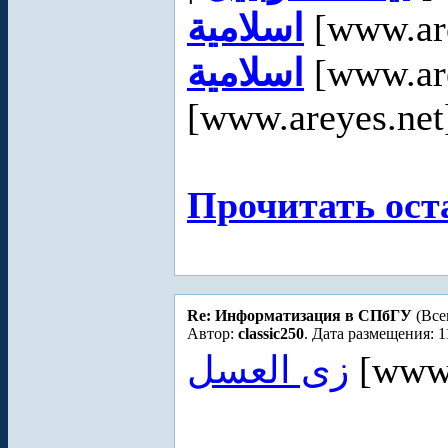
اسلامية
[www.are
اسلامية
[www.are
[www.areyes.net]
Прочитать ост
Re: Информатизация в СПбГУ
(Все
Автор:
classic250
. Дата размещения: 1
زى العسل
[www.