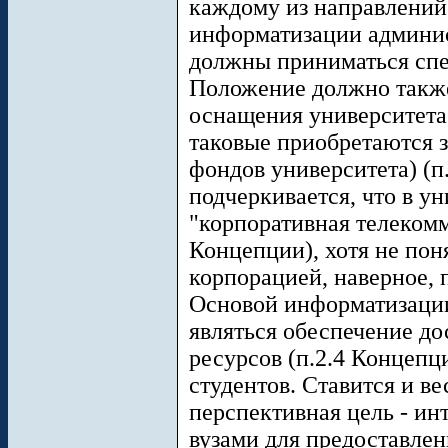
каждому из направлений
информатизации админис
должны приниматься сп
Положение должно также
оснащения университета
таковые приобретаются з
фондов университета) (п
подчеркивается, что в у
"корпоративная телекомм
Концепции), хотя не поня
корпорацией, наверное, п
Основой информатизации
являться обеспечение д
ресурсов (п.2.4 Концепци
студентов. Ставится и в
перспективная цель - ин
вузами для предоставлен