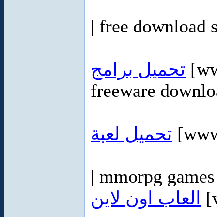
| free download 
تحميل برامج
[ww
freeware downlo
تحميل لعبة
[www.
| mmorpg games 
العاب اون لاين
[