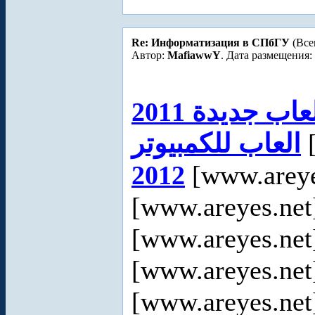
Re: Информатизация в СПбГУ
(Все
Автор:
MafiawwY
. Дата размещения: 
عاب جديدة 2011
العاب للكمبيوتر
[
2012
[www.areye
[www.areyes.net
[www.areyes.net
[www.areyes.net
[www.areyes.net