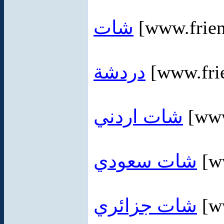
شات
[www.frien
دردشة
[www.fri
شات اردني
[www
شات سعودي
[ww
شات جزائري
[ww