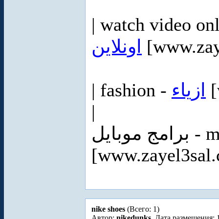
| watch video on
اونلاين
[www.zay
| fashion -
ازياء
[
|
موبايل
[www.zayel3sal
nike shoes
(Всего: 1)
Автор:
nikedunks
. Дата размещения: 