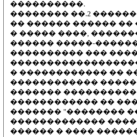
����������.
�������� ��.2 �����
�� ������ ������ ��
� ����� ����, ������
������ �����-������
���������� ��� ���
������������������
� ������������ �� ��
������������ �����
������� ���������
������������ �� ��
������� "�������� ��
������������� ���
������ � ���� ����