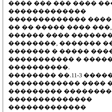
���� ��� ��� ���� ��
�������������
������������� ����
�� �� ����� ���� ���,
������ ���� �������
��������, ������� �
������� � ����� ����
����������� � �����
����������.
�������� ��.11-3 ����
������������ ���� 
��������� ��������
��������������
�������������