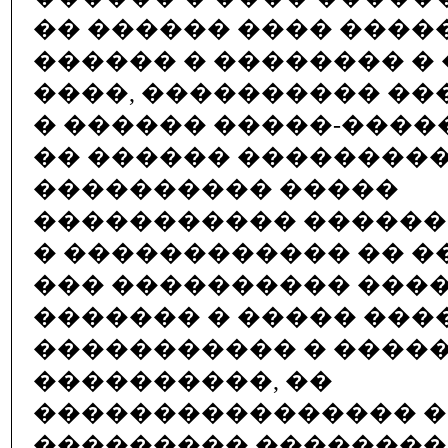
�� ������ ���� ����
������ � �������� �
����, ���������� �
� ������ �����-����
�� ������ ���������
���������� �����
����������� ������
� ������������ �� ��
��� ���������� ����
������� � ����� ����
����������� � �����
����������, ��
���������������� 
��������� �������