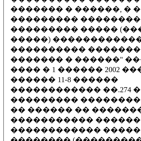
������� � ������, � 
��������� ��������
��������� ����� (�
�����) �����������
���������� �������
������� � ������" �
���� � 1 ������ 2002 ��
������ 11-8 ������
������������ ��.274 �
��������� ��������
�� ������ �� ������
����������� ������
������������ �����
�������� (���������