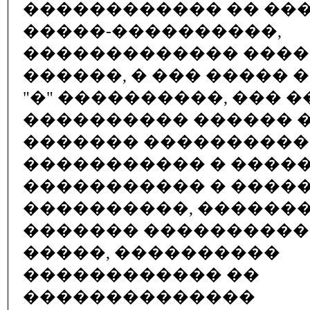
������������ �� ��
�����-����������,
������������� ���
������, � ��� ����� 
"�" ����������, ��� �
���������� ������ 
������� ����������
����������� � �����
����������� � �����
����������, ������
������� ����������
�����, ����������
������������ ��
��������������