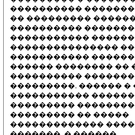
���������� �������
�� ��������� �����
���������� ������
����������� �����
��������������� ��
����������� ������
������ �������� �� 
���������� ������
���������. ������ �
����������� ������
��������� �������
��������� �� �����
������������� ���
�������. � ������