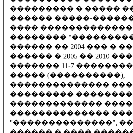
��������� � ����� 
������ �����-�����
���� �������������
�������� "���������
������ �� 2004 ��� � �� 
������ � 2005 �� 2010 ���
������� 11-7 �������
����� (����������),
�������������� ��
��������� ��������
������������� ����
�������������� ��
"��������������", �
������ � ���� ����