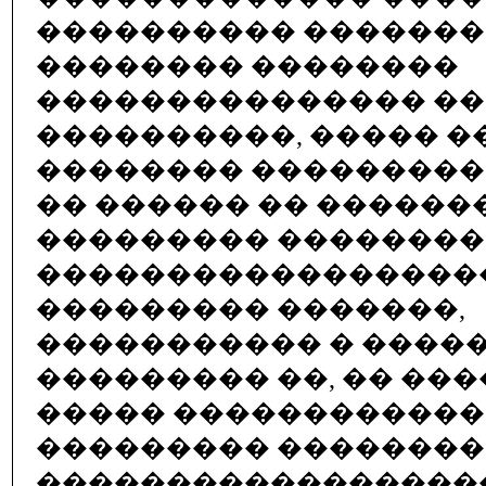
���������� �������
�������� ��������
��������������� ��
����������, ����� �
�������� ���������
�� ������ �� ������
��������� ��������
�����������������
��������� �������,
����������� � ����
��������� ��, �� ���� 
����� ������������
��������� ��������
�����������������