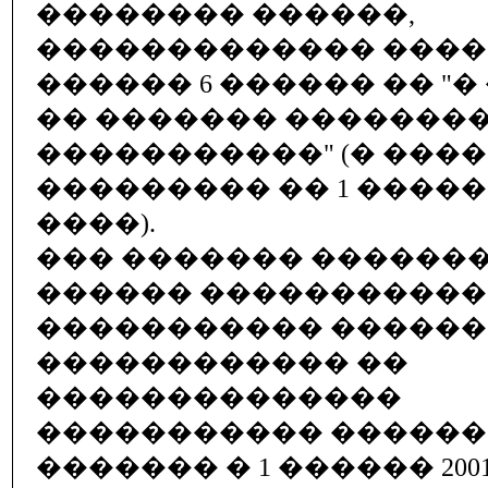
�������� ������,
������������� ����
������ 6 ������ �� "
�� ������� ��������
�����������" (� ���
��������� �� 1 ������
����).
��� ������� ������
������ �����������
����������� ������
������������ ��
��������������
����������� ������
������� � 1 ������ 200