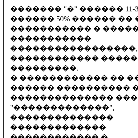
������� "�" ������ 11-
������ 50% ������ ��
����������� � ����
�����������
�����������������,
������������ ����
���������.
� ������������ �� ��.
������ ���������� 
�������������� ��
"�������������",
��������������
�������������
������������ �