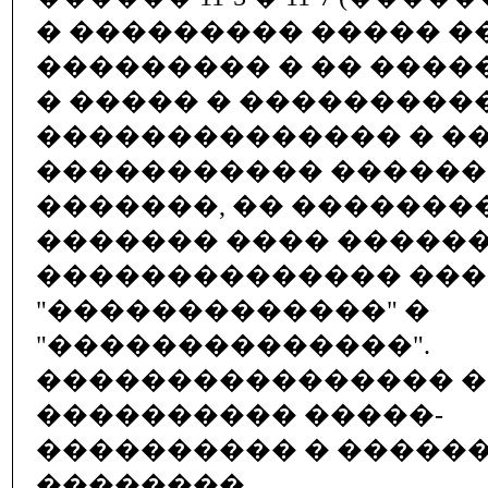
� ��������� ����� �
��������� � �� ���
� ����� � ���������
�������������� � �
����������� �����
�������, �� �������
������� ���� ������
�������������� ��
"�������������" �
"��������������".
���������������� 
���������� �����-
���������� � �����
��������.