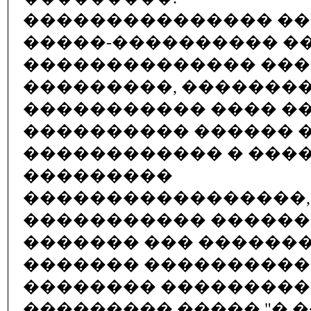
��������������� �
�����-���������� �
�������������� ��
���������, ��������,
����������� ���� �
���������� ������ 
������������ � ���
���������
�����������������,
����������� �����
������� ��� �������
������� ����������
�������� ��������
��������� ����� "� 