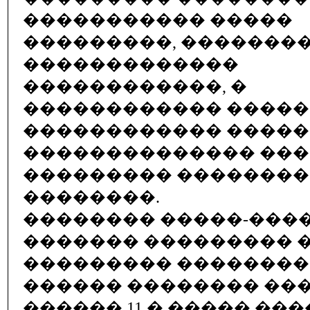
����������� �����
���������, ��������
�������������
������������, �
������������ �����
������������ ����
�������������� ���
��������� ��������
��������.
�������� �����-���
������� ��������� �
��������� ��������
������ �������� ������ 
������ 11 � ����� ����