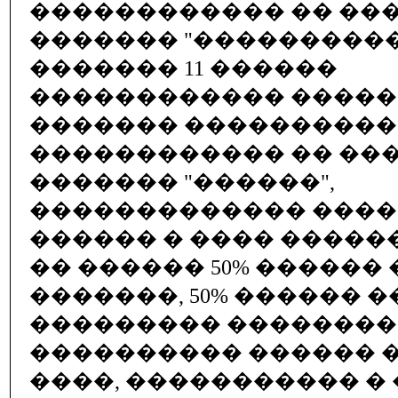
������������ �� ��
������� "����������
������� 11 ������
������������ �����
������� ���������
������������ �� ��
������� "������",
������������� ���
������ � ���� ����
�� ������ 50% ������ 
�������, 50% ������ �
��������� ���������
���������� ������ �
����, ����������� �