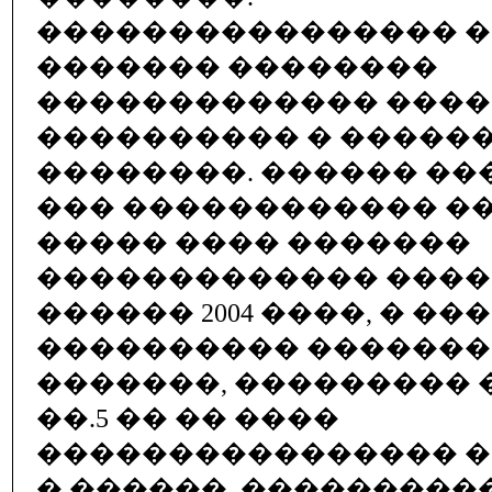
���������������� 
������� ��������
������������� ����
���������� � �����
��������. ������ ��
��� ������������ �
����� ���� �������
������������� �����
������ 2004 ����, � ��
���������� ������
�������, ��������� 
��.5 �� �� ����
���������������� �
� ������, ���������