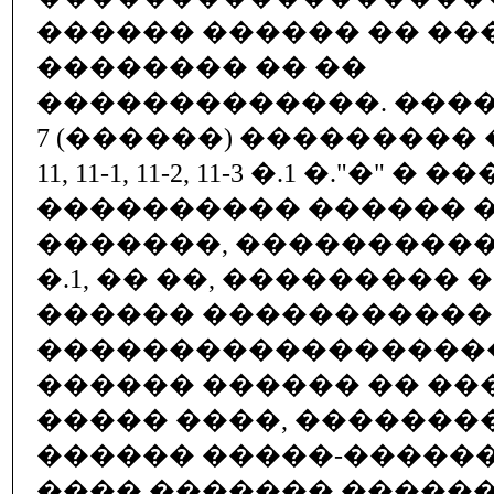
������ ������ �� ��
�������� �� ��
�������������. ������ 2,
7 (������) ���������
11, 11-1, 11-2, 11-3 �.1 �."�" � 
���������� ������ 
�������, ������������
�.1, �� ��, ��������� 
������ �����������
�����������������
������ ������ �� ��
����� ����, �������
������ �����-������
���� ������� �����