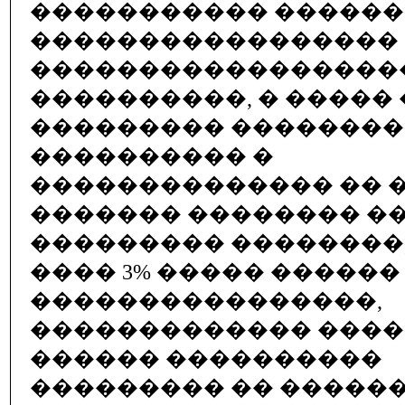
����������� �����
����������������� 
�����������������
����������, � ����� 
��������� ��������
���������� �
�������������� �� �
������� �������� �
��������� ��������,
���� 3% ����� ������
����������������,
������������� ���
������ ����������
��������� �� �����