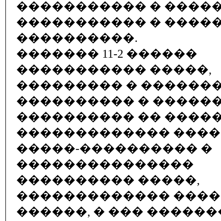
����������� � �����
����������� � �����
����������.
������� 11-2 ������
����������� �����,
��������� � �������
���������� � �����
���������� �� ����
������������� ���
�����-���������� �
���������������
���������� �����,
������������� ���
������, � ��� �����