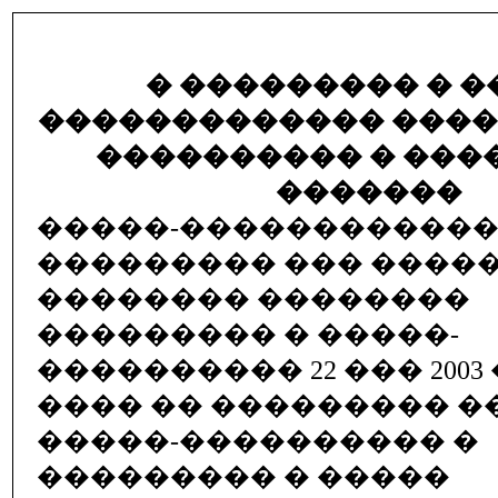
� ��������� � 
������������� ����
���������� � ���
�������
�����-�����������
��������� ��� ����
�������� ��������
��������� � �����-
���������� 22 ��� 2003
���� �� ��������� 
�����-���������� �
��������� � �����