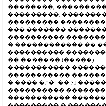
��������, ��������
���������, �������
��������� ��������
��� ������� ������
���������� �������
� ������������ �� ��
���������� �������
�� ������� (�����)
����������� ������
����������� ������
� ���� �."�" ��.71 ���
���������� ������
����������� ������
��������� � ������