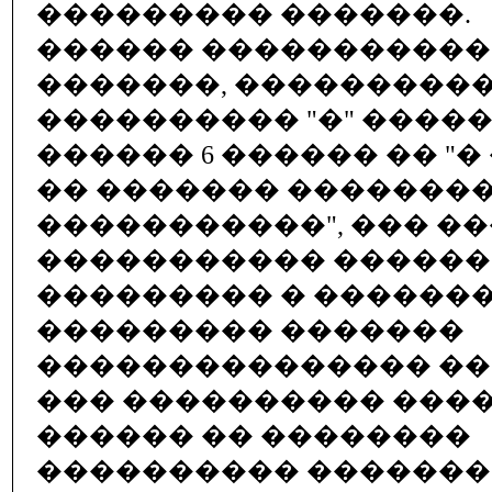
��������� �������.
������ �����������
�������, ���������
���������� "�" �����
������ 6 ������ �� "
�� ������� ��������
�����������", ��� ��
����������� ������
��������� � ������
��������� �������
��������������� ��
��� ���������� ���
������ �� ��������
���������� ������