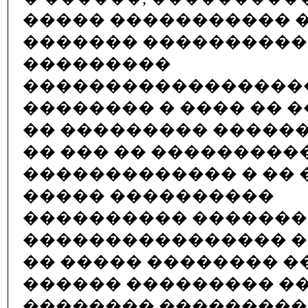
����� ����������� 
������� ����������
���������
������������������
�������� � ���� �� 
�� ��������� �����
�� ��� �� ���������
������������� � �� �
����� ����������
���������� �������
���������������� �
�� ����� �������� �
������ ��������� ��
�������� ���������