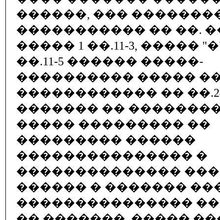
������, ��� �������
����������� �� ��. �
����� 1 ��.11-3, ����� "
��.11-5 ������ �����-
���������� ����� �
������������ �� ��.24
������� �� �������
����� ��������� ��
��������� ������
��������������� �
�������������� ��
������ � ������� ��
��������������� ��
�� �������. ����� ��