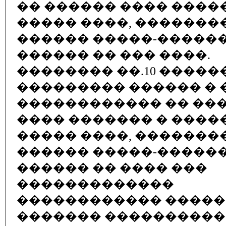
�� ������ ���� ����
����� ����, �������
������ �����-������
������ �� ��� ����.
�������� ��.10 �����
��������� ������ � 
������������ �� ���
���� ������� � ����
����� ����, �������
������ �����-������
������ �� ���� ���
�������������
������������ �����
������� ���������