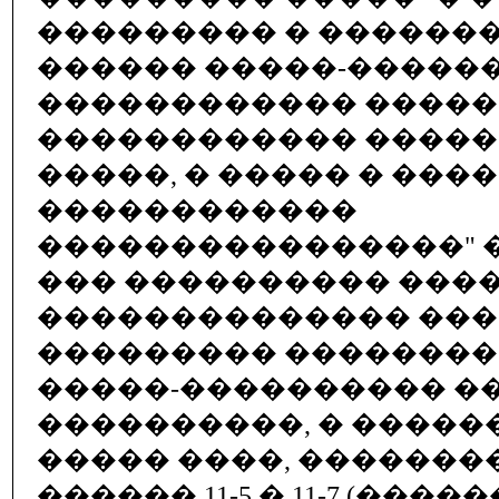
��������� � �������
������ �����-������
������������ ����
������������ ����
�����, � ����� � ���
������������
����������������" 
��� ���������� ���
�������������� ���
��������� �������
�����-���������� �
����������, � �����
����� ����, ��������
������ 11-5 � 11-7 (���