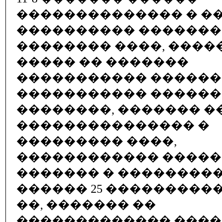
�������������� � �
���������� ������� 
�������� ����, ����
����� �� �������
����������� �����
����������� �������
��������, ������� �
��������������� �
��������� ����,
������������ ����
������� � ��������
������ 25 ���������
��, ������� ��
������������� ���