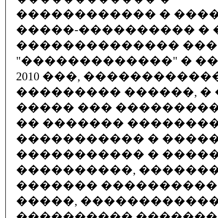
������������ � ���
�����-���������� � 
�������������� ��
"�������������" � �
2010 ���, �����������
��������� ������, �
����� ��� ��������
�� ������� ��������
����������� � �����
����������� � �����
����������, ������
������� ����������
�����, ������������ 
���������� �������