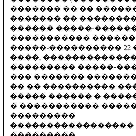
������� �� �� ������
������� �� �������
������ �����-������
����������� �����
�����-���������� 22 �
����, ������������
��������� �����-��
��� ������� �������
�� �� ���������� ��
����� ������ � ���
� ����������� ����
���������
�����������������
���������.