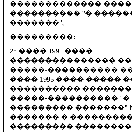
������������� ����
���������� "� �����
�������",
���������:
28 ���� 1995 ����
��������������� �
�����-���������� ���
���� 1995 ���� ����� 
���������� �������
�����-���������� "�
��������� �������" N 81
������� � ��������
��������� ��������