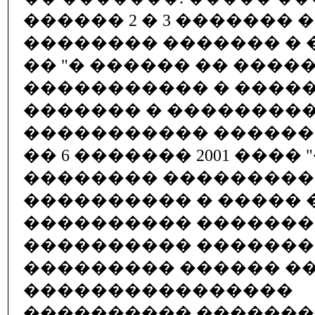
������ 2 � 3 �������
�������� ������� � 
�� "� ������ �� ����
����������� � �����
������� � ���������
����������� ������� 
�� 6 ������� 2001 ���� 
�������� ���������
���������� � ����� 
���������� �������
���������� �������
��������� ������ �
����������������
���������� �������