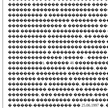
������ ������� �������� ����
������ ������� ���������� �
��������� � ���������� �����
���������������� ������� ��
�������������� � �������� �
��� �������� �������������� 
���������� ���������, �� ���
���������� ��������������� 
���������� ��������� �������
���������� � ������ ��������
�������������� (����� – ����
���������). ������ 46 �������
��������������� �������, ���
������� �������� ����������
�� ����� �������� � ������ ��
��������� � ��������, �������
���������� ������� �� ������
��������, ��� ����� �����-���
������� ��������� ���������
� �����-���������� �� 25.06.1997 �. 