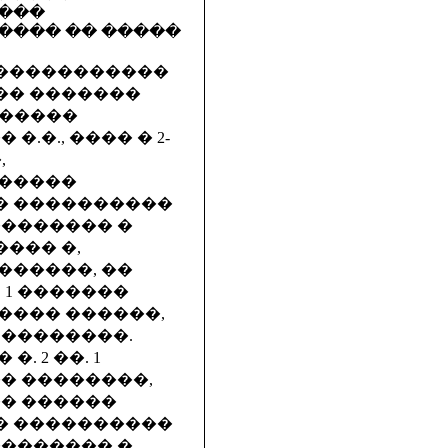
����
���� �� �����
������������
��� �������
������
.�., ���� � 2-
,
������
� ����������
�������� �
��� �,
������, ��
. 1 �������
���� ������,
 ��������.
 2 ��. 1
� ��������,
�� ������
� ����������
�������� �