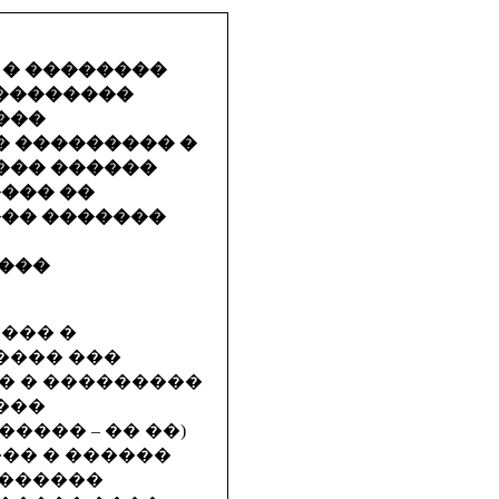
 � ��������
��������
���
 ��������� �
��� ������
��� ��
��� �������
����
���� �
���� ���
� � ���������
���
���� – �� ��)
�� � ������
 ������