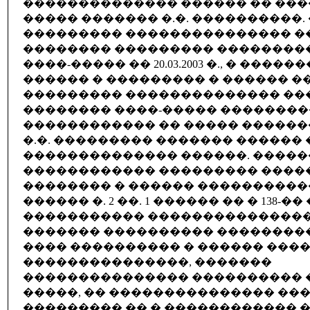
�������������� ������ �� ���
����� ������� �.�. ����������.
��������� ��������������� �
�������� ��������� ����������
����-����� �� 20.03.2003 �., � ����
������ � ��������� � ������ 
��������� �������������� ��
�������� ����-����� ���������
������������ �� ����� ������
�.�. ��������� ������� ������
�������������� ������. ����
������������ ��������� ����
�������� � ������ ����������
������ �. 2 ��. 1 ������ �� � 138-��
����������� ���������������
������� ���������� ���������
���� ���������� � ������ ���
���������������, �������
��������������� ���������� �
�����, �� ��������������� ��
��������� �� � ������������ 