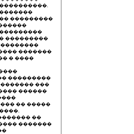
����������.
��������
�� ���������
������
����������
� ���������
���������
���� �������
� � ����
�����
��� ���������
 ������� ���
���� ������
����
��� �� �����
����.
������� ��
���� �������
��