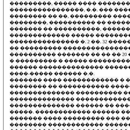
���������, ����� ���� ������
����������������, �.�. ��� ���
�������� �� ��, ��������� ���
��������, ���������� �� ����
������� �� ����������, �����
������������� ����� ���������
��������������� �. 2 ��. 32 ���
�� ��������� ���������������
���������� ������� �� �� �� 20 �
� ��������� � ����� ��������
������ �������������� ������
����-����� ������ �.�.
������� ���� ������������ � 
�������� �� ����������� ����
�������������� ���������� �
�������������� ������������
�������������� ������ �� ���
�����. ������������ ������ �
������� ���� ��������� ��� ��
�������� ������������ ������