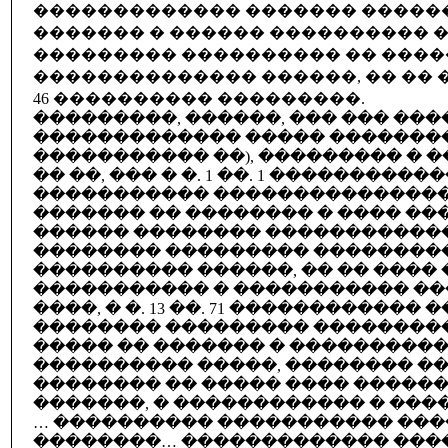
������������� ������� �����
������� � ������ ���������� 
��������� ���������� �� ���
�������������� ������, �� �� 
46 ���������� ���������.
���������, ������, ��� ��� ��
������������� ����� �������� (�.
����������� ��), ��������� � �
�� ��, ��� � �. 1 ��. 1 ���������
����������� ���������������
������� �� �������� � ���� ��
������ �������� �����������
�������� ��������� ��������
���������� ������, �� �� ���� 
����������� � ����������� ��
����, � �. 13 ��. 71 ������������
�������� ��������� ���������
����� �� ������� � ����������
���������� �����, �������� �
�������� �� ����� ���� �����
�������, � ������������ � ���
… ���������� ����������� ��
��������… ������������� ���