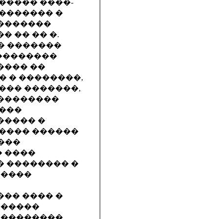
����� ����-
 ������� �
�������
 �� �� �.
��� �������
���������
���� ��
 � ��������,
��� �������,
 ��������
����
����� �
���� ������
 ���
 ����
 �������� �
�����
�� ���� �
������
���������