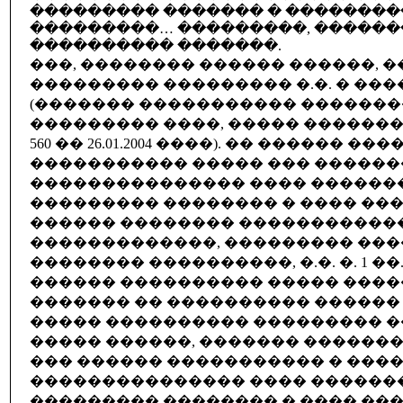
��������� ������� � �������
���������… ���������, ������
���������� �������.
���, �������� ������ ������, 
��������� ��������� �.�. � ��
(������� ����������� ������
��������� ����, ����� �������� �
560 �� 26.01.2004 ����). �� ������ ����
����������� ����� ��� �����
��������������� ���� ������
��������� �������� � ���� ��
������ �������� ������������
�������������, ��������� ���
�������� ����������, �.�. �. 1 ��
������ ���������� ����� ����
������� �� ���������� ������
����� ���������� ��������� �� �.
����� ������, ������� �������
��� ������ ����������� � ���
��������������� ���� ������
��������� �������� � ���� ��