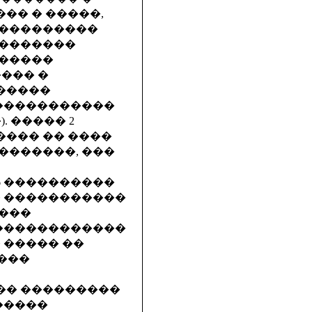
�� � �����,
 ���������
��������
������
��� �
�����
������������
 ����� 2
���� �� ����
��������, ���
46 ����������
� �����������
����
�������������
 ����� ��
 ���
��� ���������
�����