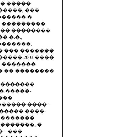
�� �����
�����, ���
������ �
� ���������
��� ��������
 �.�.,
��������.
 ��� �������
���� 2003 ����
� �������
 �� ��������
��������
� �����-
���
����� ���� –
����� ����-
��������
�������, �
 – ���