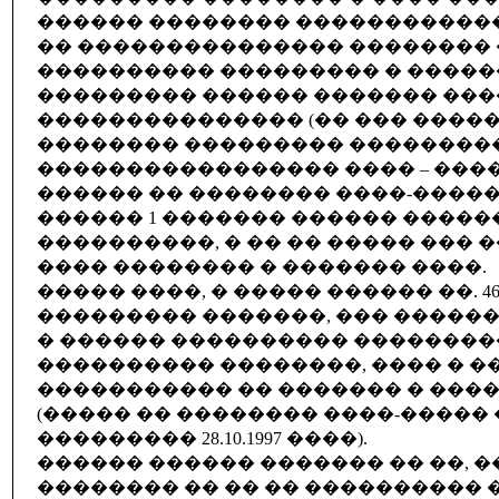
������ �������� ������������
�� ��������������� ��������
���������� ��������� � ����
��������� ������ ������� ��
��������������� (�� ��� �����
�������� ��������� ��������
����������������� ���� – ��
������ �� �������� ����-�����).
������ 1 ������� ������ �����
����������, � �� �� ����� ��� 
���� �������� � ������� ����.
����� ����, � ����� ������ ��. 
��������� �������, ��� �����
� ������ ���������� �������
���������� ��������, ���� � 
����������� �� ������� � ����
(����� �� �������� ����-�����
��������� 28.10.1997 ����).
������ ������ ������� �� ��, 
�������� �� �� �� ���������� 