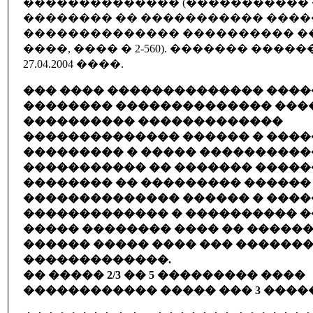
�������������� (�����������
�������� �� ����������� ����
�������������� ���������� ���� �
����, ���� � 2-560). ������� ����
27.04.2004 ����.
��� ���� �������������� ���
�������� �������������� ���
���������� �������������
�������������� ������ � ���
��������� � ����� ���������
����������� �� ������� ����
�������� �� ��������� ������
�������������� ������ � ���
������������� � ���������� �
����� �������� ���� �� ������
������ ����� ���� ��� �������
�������������.
�� ����� 2/3 �� 5 ��������� ����
������������ ����� ��� 3 ����