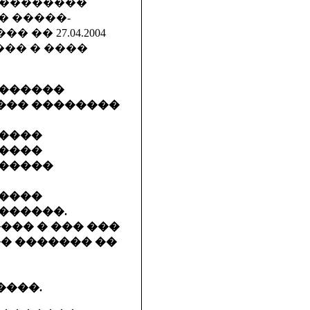
 ��������
� �����-
� 27.04.2004
���� � ����
�������
��� ��������
�����
�����
������
�����
������.
��� � ��� ���
� ������� ��
����.