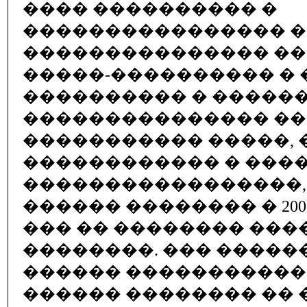
���� ���������� �
���������������� 
��������������� �
�����-���������� �
���������� � �����
��������������� ��
����������� �����, 
������������ � ���
�����������������,
������ �������� � 200
��� �� �������� ���
��������. ��� ������
������ ����������
������ �������� �� 