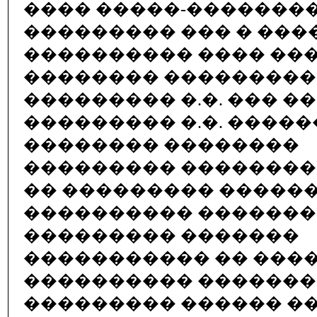
���� �����-�������
��������� ��� � ���
���������� ���� ����
�������� ���������
��������� �.�. ��� 
��������� �.�. �����
�������� ��������
��������� ��������
�� ��������� �����
���������� �������
��������� �������
����������� �� ���
���������� ������
��������� ������ �