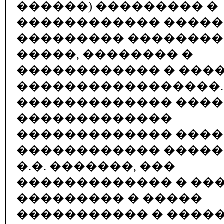
������) ��������� �
������������ �����
��������� ��������
�����, �������� �
������������ � ���
�����������������.
������������� ����
�������������
������������� ����
������������ ����
�.�. �������, ���
������������� � ��
��������� � �����
����������� � ����