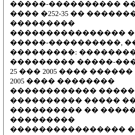
�����-���������� �� 15.
���� �252-35 �� ������
���������
���������������� 
�����-����������, �
���������: �������
��������� �����-��
25 ��� 2005 ���� ������ 
2005 ���� ��������
������������ �����
���������� ����� ��
���������� �� ����
���������
���������������� 