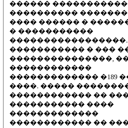
������ �����������
���������� ������
���� ������ � ����
� �����������
�����������������.
����������� � ��� �
���������������, �
������������
������������� �189 �� 12
����. ����� ������
������������ �� ���
����������� ����
�������������
������������ �� ��