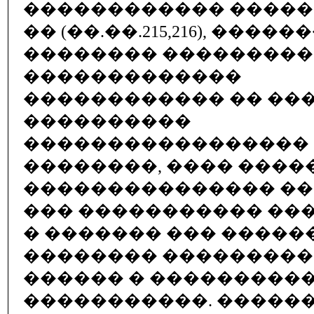
������������ ������
�� (��.��.215,216), �����
�������� ��������
�������������
������������ �� ���
����������
�����������������
��������, ���� ����
��������������� ���
��� ����������� ���
� ������� ��� �����
�������� ���������
������ � ����������
�����������. ������