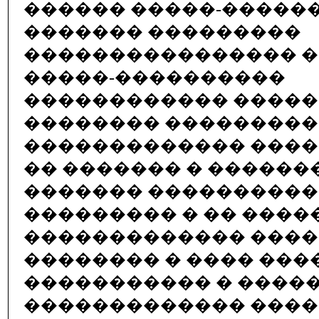
������ �����-�����
������� ���������
���������������� 
�����-����������
������������ �����
�������� ���������
������������� ����
�� ������� � ������
������� ����������
��������� � �� ����
������������� ����
�������� � ���� ���
����������� � ����
������������� ����