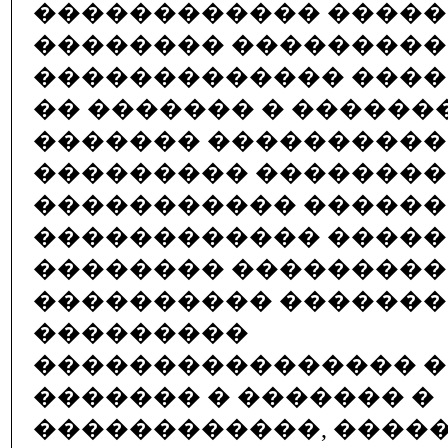
������������ �����
�������� ���������
������������� ����
�� ������� � ������
������� ����������
��������� ��������
����������� ������
������������ ����
�������� ���������
���������� ������
���������
���������������� �
������� � ������� �
������������, ����