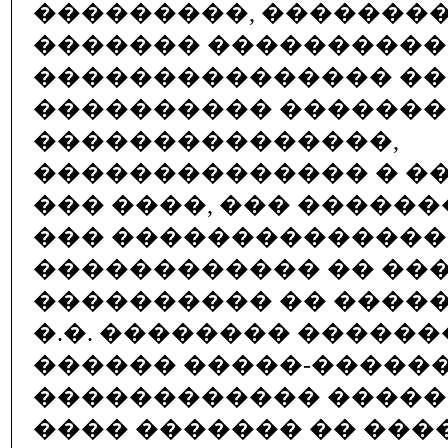
���������, �������
������� ����������
��������������� ��
���������� �������
���������������,
�������������� � �
��� ����, ��� ������
��� �������������
������������ �� ��
���������� �� �����
�.�. �������� �����
������ �����-�����
������������ ����
���� ������� �� ���