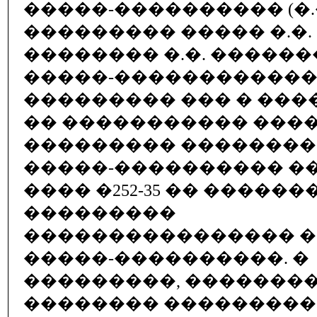
�����-���������� (�.�. 
��������� ����� �.�.
�������� �.�. ������
�����-�����������
��������� ��� � ��
�� ����������� ���
��������� ��������
�����-���������� �� 15.
���� �252-35 �� ������
���������
���������������� 
�����-����������. �
���������, ��������
�������� ��������� (�.�