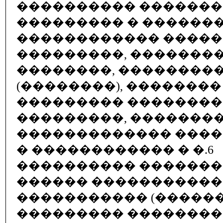
���������� ������
��������� � ������
������������ ����
���������, �������
��������, ��������
(��������), ��������
��������� �������
���������, �������
������������� ����
� ������������ � �.6
���������� ������
������ �����������
����������� (������
��������� �������