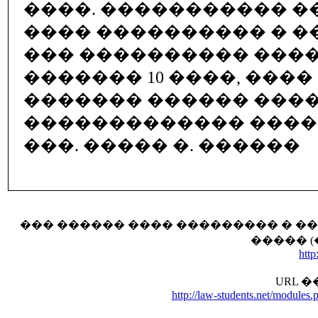
����. ����������� �
���� ���������� � 
��� ���������� ���
������� 10 ����, ���
������� ������ ����
������������� ���
���. ����� �. ������
��� ������ ���� ��������� � 
����� 
http
URL 
http://law-students.net/module