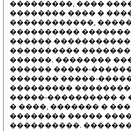
���������, ���� ��
�������� ���� � ���
������������, ����
���������� ��������
������ ����������
���������� ������
������. �������� ���
������ �����-�����
������� �����-����
��������� ��������
�����-���������� �
� ����, ������� � ��
�������� ����� ����
����������. ������