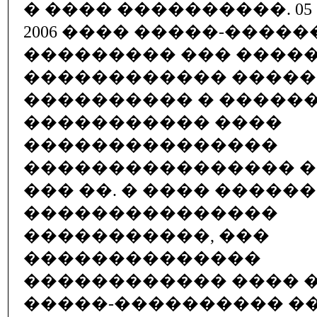
� ���� ����������. 0
2006 ���� �����-����
��������� ��� �����
������������ ����
���������� � �����
����������� ����
���������������
���������������� ���
��� ��. � ���� �����
���������������
�����������, ���
��������������
������������ ���� 
�����-���������� �