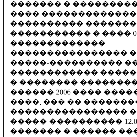
������� � ���������
���� �������������
���������� �������
����������� � ���� 05.08
�������������
���������������� 
�����-���������� �
������������ ������
� �������� ���������
������ 2006 ���� ���
����, ��� �� �������
���������������� 
�����-���������� 12.06
������� � ������ ���