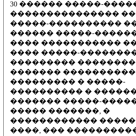
30 ������ �����-���
��������������� �
�����-���������� �
������ �����-�����
���� ����������� �
���� �����-��������
��������� �������
������� ����������
��������� � �����-
���������� � �����
������� �����-����
����� �������, �
������������ ����
����, ��� ���������