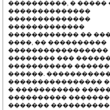
����������, � ����� 
��������������
��������������
�������������
������������ �� ��
����, �� ����������
�����������������
�������� ��� ������
����������� ������
������. ����������
���������������� 
� ����������� �����
���������� ������
������� ���������