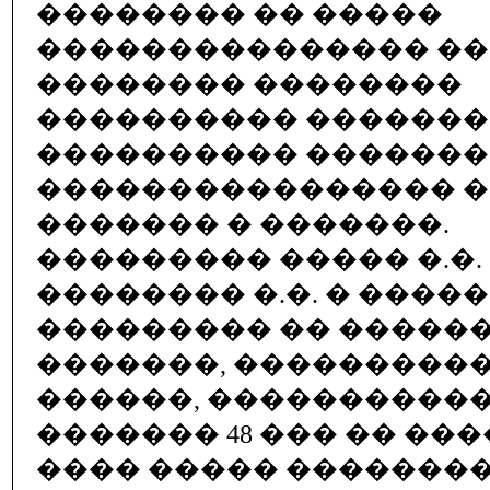
�������� �� �����
��������������� ��
�������� ��������
���������� ������
���������� ������
���������������� �
������� � �������.
��������� ����� �.�.
�������� �.�. � ����
��������� �� ������
�������, ���������
������, ����������
������� 48 ��� �� ��
���� ����� �������