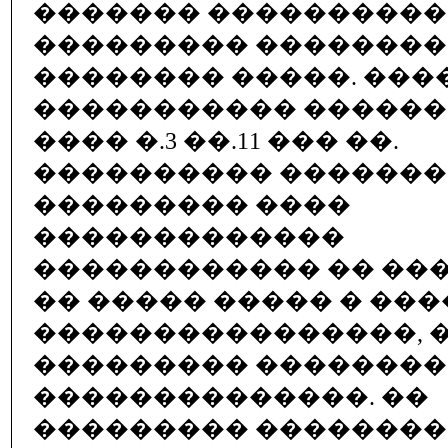
������� ����������
��������� ��������
�������� �����. ���
����������� �����
���� �.3 ��.11 ��� ��.
���������� �������
��������� ����
�������������
������������ �� ��
�� ����� ����� � ��
����������������, �
��������� ��������
��������������. ��
��������� ��������