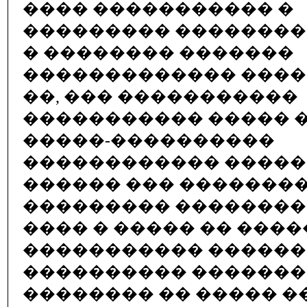
���� ����������� �
��������� ��������
� �������� �������
������������� ����
��, ��� �����������
����������� ����� 
�����-����������
������������ ����
������ ��� �������
��������� �������
���� � ����� �� ����
����������� ������
���������� �������
�������� �� ����� 