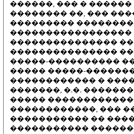
������, ��� � ������
�������� ��, ��� ��
��������� �������
����������������� 
��������������� �
��������������� �
�����-���������� �
����� �����-�������
������������ � ���
�������, �.�. ������
����� �����������
������������, ��� 
����������� �� ����
����������� �����