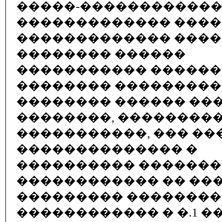
�����-�����������
������������� ����
������������� ���
�������� ������
����������� ������
�������� ��������� 
�������� ������ ��
��������, ��������
�����������, ��� ��
�������������� �
���������� ������
������������ �� ���
��������� ���������
������������ � �.1 �