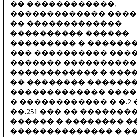
�� ������������.
������������� ���
�� �������������
���������� ������
��������� � ������� 
��� ���������� ����
������� ����������
������������ � ���
�� �������� �������
������������� ����
� ������������ � �.2 �.1
��.251 ��� �� �������
������ � �������� 
�������������� � �