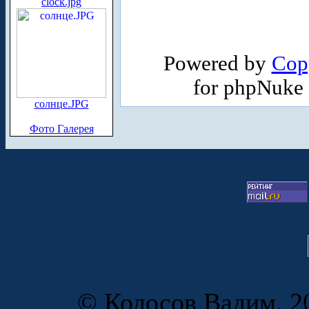
clock.jpg
Powered by
Cop
for phpNuke
солнце.JPG
Фото Галерея
© Колосов Вадим, 20