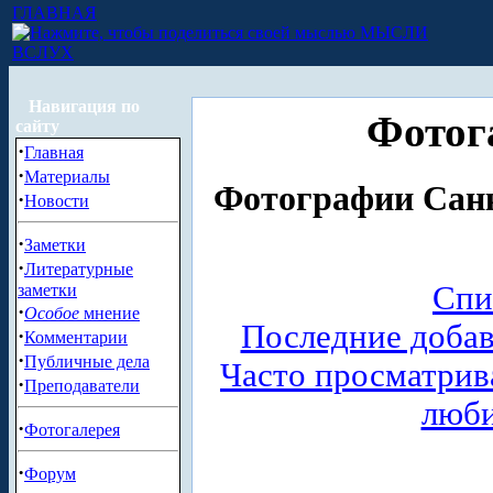
ГЛАВНАЯ
МЫСЛИ
ВСЛУХ
Навигация по
Фотог
сайту
·
Главная
·
Материалы
Фотографии Санк
·
Новости
·
Заметки
·
Литературные
Спи
заметки
·
Особое
мнение
Последние доба
·
Комментарии
·
Публичные дела
Часто просматри
·
Преподаватели
люб
·
Фотогалерея
·
Форум