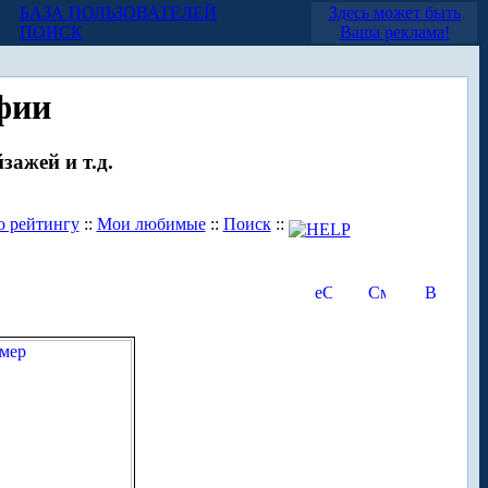
БАЗА ПОЛЬЗОВАТЕЛЕЙ
Здесь может быть
ПОИСК
Ваша реклама!
фии
зажей и т.д.
о рейтингу
::
Мои любимые
::
Поиск
::