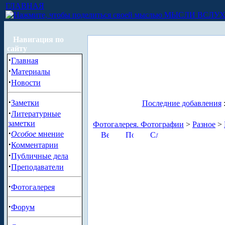
ГЛАВНАЯ
МЫСЛИ ВСЛУ
Навигация по
сайту
·
Главная
·
Материалы
·
Новости
·
Заметки
Последние добавления
·
Литературные
заметки
Фотогалерея. Фотографии
>
Разное
>
·
Особое
мнение
·
Комментарии
·
Публичные дела
·
Преподаватели
·
Фотогалерея
·
Форум