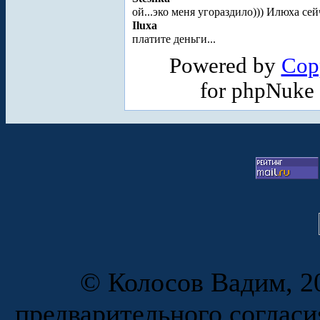
ой...эко меня угораздило))) Илюха се
Iluxa
платите деньги...
Powered by
Cop
for phpNuke
© Колосов Вадим, 20
предварительного согласи