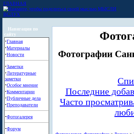
ГЛАВНАЯ
МЫСЛИ
ВСЛУХ
Навигация по
Фотог
сайту
·
Главная
·
Материалы
Фотографии Санк
·
Новости
·
Заметки
·
Литературные
Спи
заметки
·
Особое
мнение
Последние доба
·
Комментарии
·
Публичные дела
Часто просматри
·
Преподаватели
люб
·
Фотогалерея
·
Форум