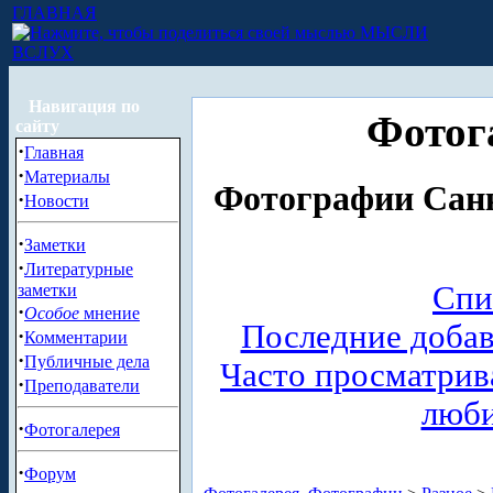
ГЛАВНАЯ
МЫСЛИ
ВСЛУХ
Навигация по
Фотог
сайту
·
Главная
·
Материалы
Фотографии Санк
·
Новости
·
Заметки
·
Литературные
Спи
заметки
·
Особое
мнение
Последние доба
·
Комментарии
·
Публичные дела
Часто просматри
·
Преподаватели
люб
·
Фотогалерея
·
Форум