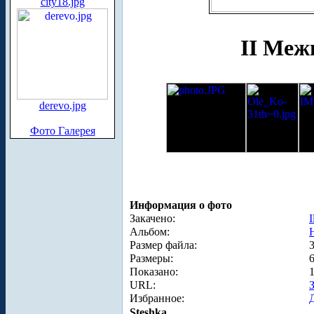
city18.jpg
II Меж
derevo.jpg
Фото Галерея
Информация о фото
Закачено:
I
Альбом:
Размер файла:
Размеры:
Показано:
URL:
Избранное:
Steshka