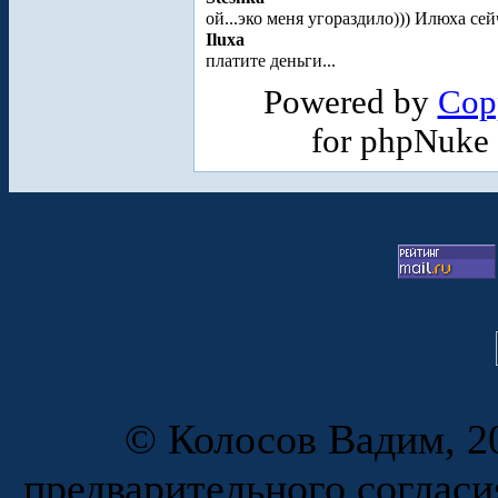
ой...эко меня угораздило))) Илюха се
Iluxa
платите деньги...
Powered by
Cop
for phpNuke
© Колосов Вадим, 20
предварительного согласи