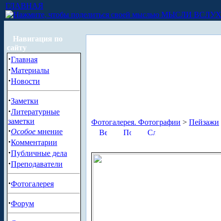
ГЛАВНАЯ
МЫСЛИ ВСЛУ
Навигация по
сайту
·
Главная
·
Материалы
·
Новости
·
Заметки
·
Литературные
заметки
Фотогалерея. Фотографии
>
Пейзажи
·
Особое
мнение
·
Комментарии
·
Публичные дела
·
Преподаватели
·
Фотогалерея
·
Форум