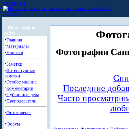
ГЛАВНАЯ
МЫСЛИ
ВСЛУХ
Навигация по
Фотог
сайту
·
Главная
·
Материалы
Фотографии Санк
·
Новости
·
Заметки
·
Литературные
Спи
заметки
·
Особое
мнение
Последние доба
·
Комментарии
·
Публичные дела
Часто просматри
·
Преподаватели
люб
·
Фотогалерея
·
Форум