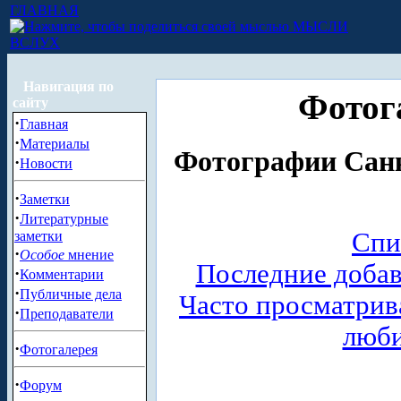
ГЛАВНАЯ
МЫСЛИ
ВСЛУХ
Навигация по
Фотог
сайту
·
Главная
·
Материалы
Фотографии Санк
·
Новости
·
Заметки
·
Литературные
Спи
заметки
·
Особое
мнение
Последние доба
·
Комментарии
·
Публичные дела
Часто просматри
·
Преподаватели
люб
·
Фотогалерея
·
Форум