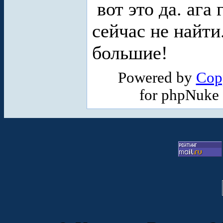
вот это да. ага 
сейчас не найти
большие!
Powered by
Cop
for phpNuke