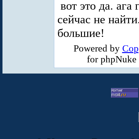
вот это да. ага 
сейчас не найти
большие!
Powered by
Cop
for phpNuke