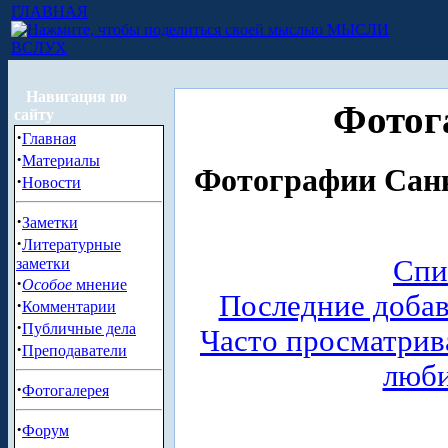
ГЛАВНАЯ
МЫСЛИ
ВСЛУХ
Навигация по
Фотог
сайту
·
Главная
·
Материалы
Фотографии Санк
·
Новости
·
Заметки
·
Литературные
Спи
заметки
·
Особое
мнение
Последние доба
·
Комментарии
·
Публичные дела
Часто просматри
·
Преподаватели
люб
·
Фотогалерея
·
Форум