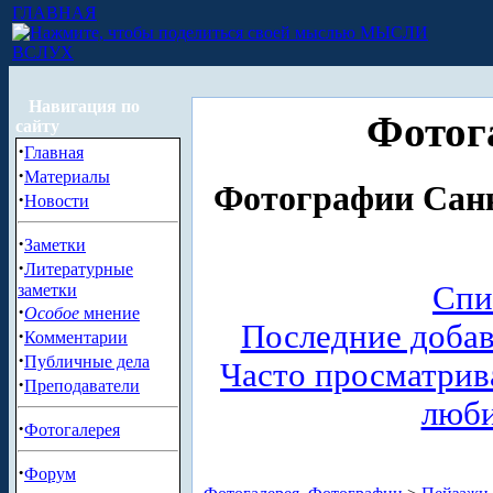
ГЛАВНАЯ
МЫСЛИ
ВСЛУХ
Навигация по
Фотог
сайту
·
Главная
·
Материалы
Фотографии Санк
·
Новости
·
Заметки
·
Литературные
Спи
заметки
·
Особое
мнение
Последние доба
·
Комментарии
·
Публичные дела
Часто просматри
·
Преподаватели
люб
·
Фотогалерея
·
Форум