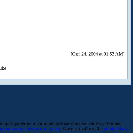
[Окт 24, 2004 at 01:53 AM]
uke
аспространение и копирование материалов сайта; установка
нарушающие авторские права
. Контактный имэйл:
admin@law-