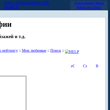
БАЗА ПОЛЬЗОВАТЕЛЕЙ
Здесь может быть
ПОИСК
Ваша реклама!
фии
зажей и т.д.
о рейтингу
::
Мои любимые
::
Поиск
::