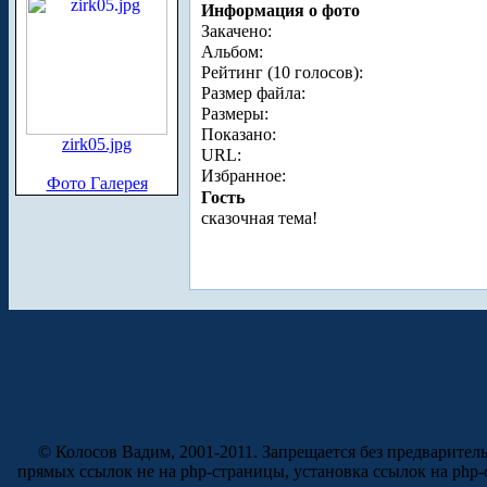
Информация о фото
Закачено:
Альбом:
Рейтинг (10 голосов):
Размер файла:
Размеры:
Показано:
zirk05.jpg
URL:
Избранное:
Фото Галерея
Гость
сказочная тема!
© Колосов Вадим, 2001-2011. Запрещается без предварител
прямых ссылок не на php-страницы, установка ссылок на php