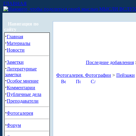
ГЛАВНАЯ
МЫСЛИ ВСЛУ
Навигация по
сайту
·
Главная
·
Материалы
·
Новости
·
Заметки
Последние добавления
·
Литературные
заметки
Фотогалерея. Фотографии
>
Пейзажи
·
Особое
мнение
·
Комментарии
·
Публичные дела
·
Преподаватели
·
Фотогалерея
·
Форум