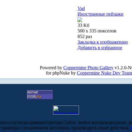
Vad
Иностранные пейзажи
33 Kб
500 x 335 пикселов
852 раз
Закладка к изображению
Добавить в избранное
Powered by
Coppermine Photo Gallery
v1.2.0-N
for phpNuke by
Coppermine Nuke Dev Team
ьного согласия администратора Сайта: любое воспроизведение, р
-страницы с искажением заголовка, производить иные действия,