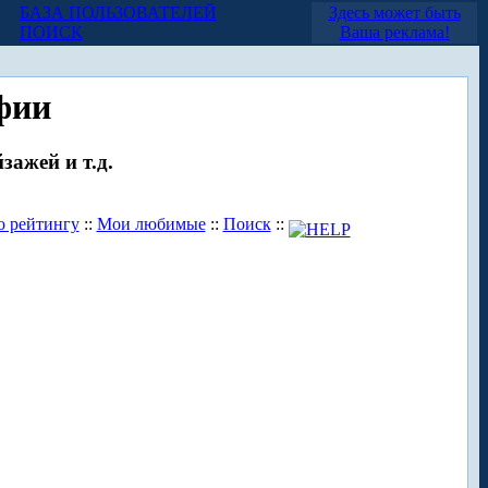
БАЗА ПОЛЬЗОВАТЕЛЕЙ
Здесь может быть
ПОИСК
Ваша реклама!
фии
зажей и т.д.
о рейтингу
::
Мои любимые
::
Поиск
::