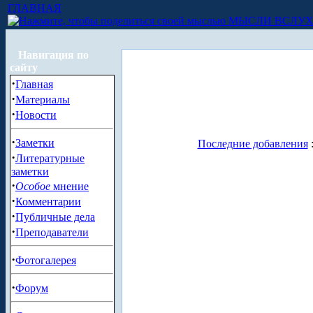
ГЛАВНАЯ
МЫСЛИ ВСЛУ
Навигация по
сайту
·
Главная
·
Материалы
·
Новости
·
Заметки
Последние добавления
·
Литературные
заметки
·
Особое
мнение
·
Комментарии
·
Публичные дела
·
Преподаватели
·
Фотогалерея
·
Форум