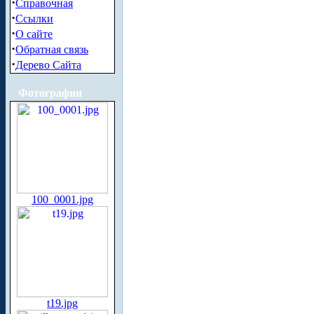
·
Справочная
·
Ссылки
·
О сайте
·
Обратная связь
·
Дерево Сайта
Фотографии
100_0001.jpg
t19.jpg