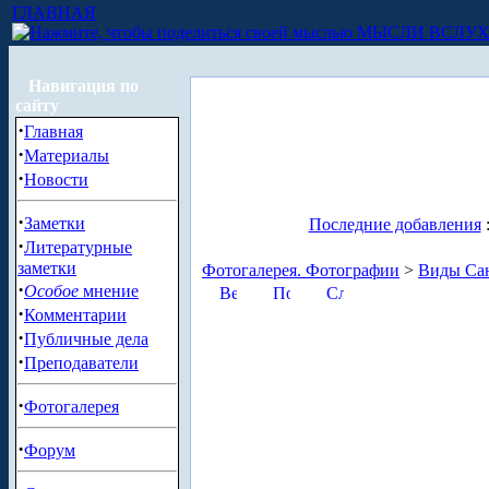
ГЛАВНАЯ
МЫСЛИ ВСЛУ
Навигация по
сайту
·
Главная
·
Материалы
·
Новости
·
Заметки
Последние добавления
·
Литературные
заметки
Фотогалерея. Фотографии
>
Виды Сан
·
Особое
мнение
·
Комментарии
·
Публичные дела
·
Преподаватели
·
Фотогалерея
·
Форум