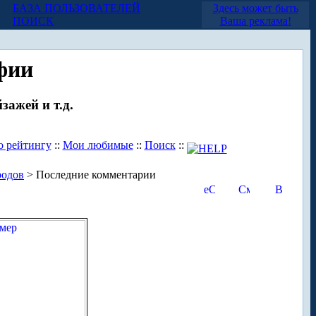
БАЗА ПОЛЬЗОВАТЕЛЕЙ
Здесь может быть
ПОИСК
Ваша реклама!
фии
зажей и т.д.
о рейтингу
::
Мои любимые
::
Поиск
::
родов
> Последние комментарии