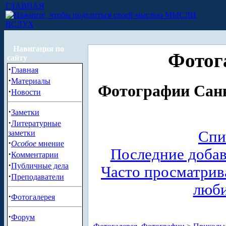
ГЛАВНАЯ
МЫСЛИ
ВСЛУХ
Навигация по
Фотог
сайту
·
Главная
·
Материалы
Фотографии Санк
·
Новости
·
Заметки
·
Литературные
Спи
заметки
·
Особое
мнение
Последние доба
·
Комментарии
·
Публичные дела
Часто просматри
·
Преподаватели
люб
·
Фотогалерея
·
Форум