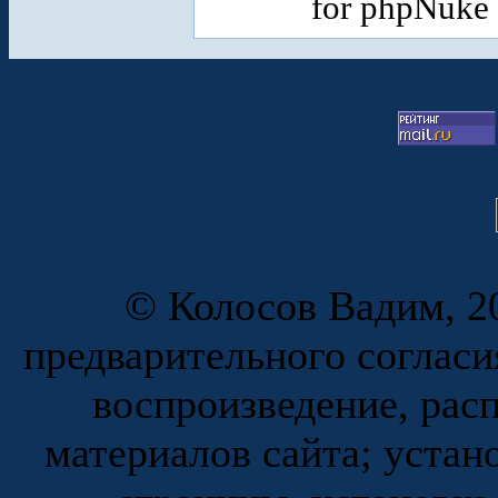
for phpNuke
© Колосов Вадим, 20
предварительного согласи
воспроизведение, рас
материалов сайта; устан