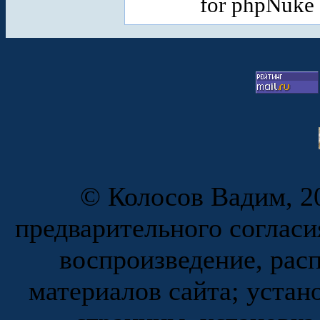
for phpNuke
© Колосов Вадим, 20
предварительного согласи
воспроизведение, рас
материалов сайта; устан