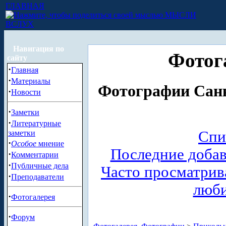
ГЛАВНАЯ
МЫСЛИ
ВСЛУХ
Навигация по
Фотог
сайту
·
Главная
·
Материалы
Фотографии Санк
·
Новости
·
Заметки
·
Литературные
Спи
заметки
·
Особое
мнение
Последние доба
·
Комментарии
·
Публичные дела
Часто просматри
·
Преподаватели
люб
·
Фотогалерея
·
Форум