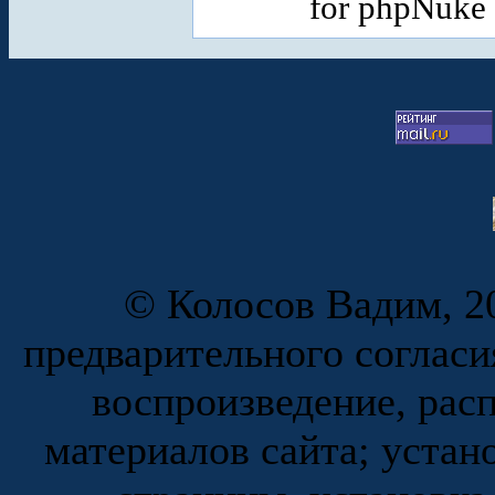
for phpNuke
© Колосов Вадим, 20
предварительного согласи
воспроизведение, рас
материалов сайта; устан