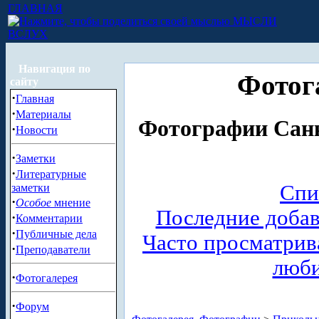
ГЛАВНАЯ
МЫСЛИ
ВСЛУХ
Навигация по
Фотог
сайту
·
Главная
·
Материалы
Фотографии Санк
·
Новости
·
Заметки
·
Литературные
Спи
заметки
·
Особое
мнение
Последние доба
·
Комментарии
·
Публичные дела
Часто просматри
·
Преподаватели
люб
·
Фотогалерея
·
Форум