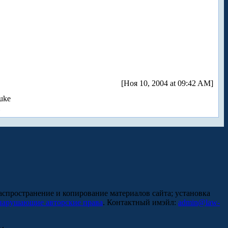
[Ноя 10, 2004 at 09:42 AM]
uke
аспространение и копирование материалов сайта; установка
нарушающие авторские права
. Контактный имэйл:
admin@law-