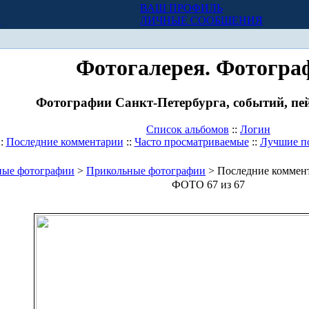
ВАШ ПРОФИЛЬ
Х
ЛИЧНЫЕ СООБЩЕНИЯ
Фотогалерея. Фотогра
Фотографии Санкт-Петербурга, событий, пей
Список альбомов
::
Логин
::
Последние комментарии
::
Часто просматриваемые
::
Лучшие п
ные фотографии
>
Прикольные фотографии
> Последние коммен
ФОТО 67 из 67