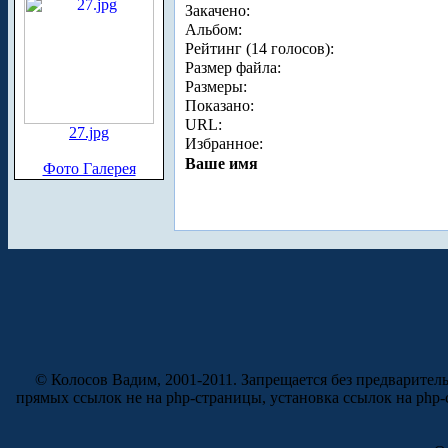
Закачено:
Альбом:
Рейтинг (14 голосов):
Размер файла:
Размеры:
Показано:
URL:
27.jpg
Избранное:
Ваше имя
Фото Галерея
© Колосов Вадим, 2001-2011. Запрещается без предварител
прямых ссылок не на php-страницы, установка ссылок на php