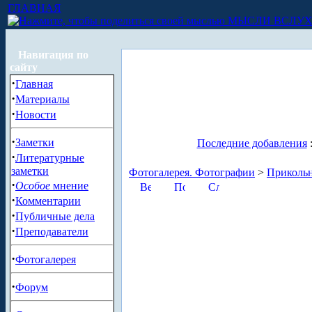
ГЛАВНАЯ
МЫСЛИ ВСЛУ
Навигация по
сайту
·
Главная
·
Материалы
·
Новости
·
Заметки
Последние добавления
·
Литературные
заметки
Фотогалерея. Фотографии
>
Приколь
·
Особое
мнение
·
Комментарии
·
Публичные дела
·
Преподаватели
·
Фотогалерея
·
Форум