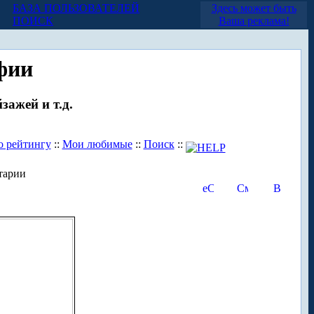
БАЗА ПОЛЬЗОВАТЕЛЕЙ
Здесь может быть
ПОИСК
Ваша реклама!
фии
зажей и т.д.
о рейтингу
::
Мои любимые
::
Поиск
::
тарии