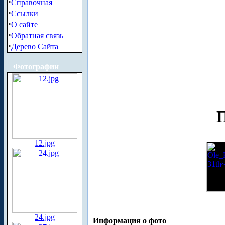
·
Справочная
·
Ссылки
·
О сайте
·
Обратная связь
·
Дерево Сайта
Фотографии
П
12.jpg
24.jpg
Информация о фото