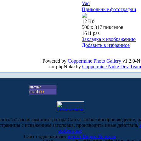
Vad
Прикольные фотографии
12 Kб
500 x 317 пикселов
1611 раз
Закладка к изображению
Добавить в избранное
Powered by
Coppermine Photo Gallery
v1.2.0-N
for phpNuke by
Coppermine Nuke Dev Team
ьного согласия администратора Сайта: любое воспроизведение, р
-страницы с искажением заголовка, производить иные действия,
students.net
.
Сайт поддерживает
юрист Вадим Колосов
.