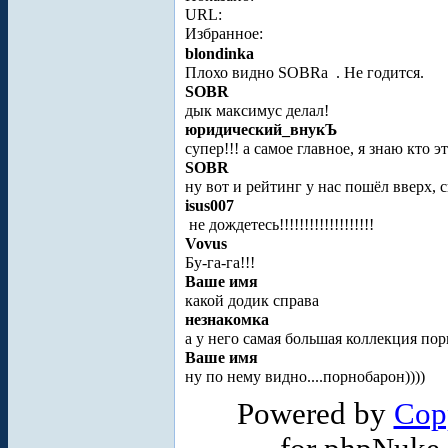
URL:
Избранное:
blondinka
Плохо видно SOBRa
. Не годится.
SOBR
дык максимус делал!
юридический_внукЪ
супер!!! а самое главное, я знаю кто это!
SOBR
ну вот и рейтинг у нас пошёл вверх, 
isus007
не дождетесь!!!!!!!!!!!!!!!!!!!
Vovus
Бу-га-га!!!
Ваше имя
какой додик справа
незнакомка
а у него самая большая коллекция пор
Ваше имя
ну по нему видно....порнобарон))))
Powered by
Cop