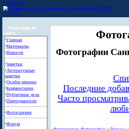
ГЛАВНАЯ
МЫСЛИ
ВСЛУХ
Навигация по
Фотог
сайту
·
Главная
·
Материалы
Фотографии Санк
·
Новости
·
Заметки
·
Литературные
Спи
заметки
·
Особое
мнение
Последние доба
·
Комментарии
·
Публичные дела
Часто просматри
·
Преподаватели
люб
·
Фотогалерея
·
Форум