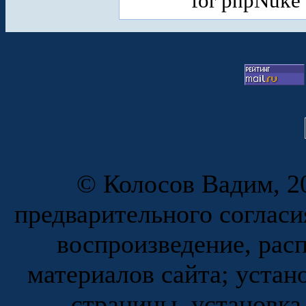
for phpNuke
© Колосов Вадим, 20
предварительного согласи
воспроизведение, рас
материалов сайта; устан
страницы, установка