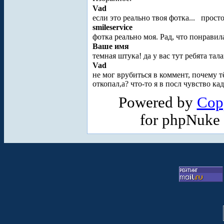
Vad
если это реально твоя фотка...
прост
smileservice
фотка реально моя. Рад, что понрави
Ваше имя
темная штука! да у вас тут ребята тал
Vad
не мог врубиться в коммент, почему 
откопал,а? что-то я в посл чувство кад
Powered by
Cop
for phpNuke