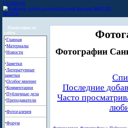
ГЛАВНАЯ
МЫСЛИ
ВСЛУХ
Навигация по
Фотог
сайту
·
Главная
·
Материалы
Фотографии Санк
·
Новости
·
Заметки
·
Литературные
Спи
заметки
·
Особое
мнение
Последние доба
·
Комментарии
·
Публичные дела
Часто просматри
·
Преподаватели
люб
·
Фотогалерея
·
Форум