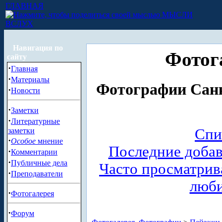
ГЛАВНАЯ
МЫСЛИ
ВСЛУХ
Навигация по
Фотог
сайту
·
Главная
·
Материалы
Фотографии Санк
·
Новости
·
Заметки
·
Литературные
Спи
заметки
·
Особое
мнение
Последние доба
·
Комментарии
·
Публичные дела
Часто просматри
·
Преподаватели
люб
·
Фотогалерея
·
Форум