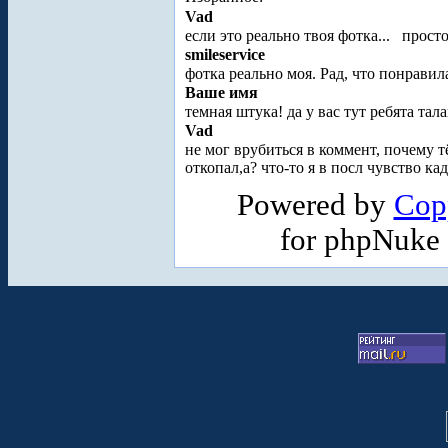
Vad
если это реально твоя фотка...
прост
smileservice
фотка реально моя. Рад, что понрави
Ваше имя
темная штука! да у вас тут ребята тал
Vad
не мог врубиться в коммент, почему 
откопал,а? что-то я в посл чувство кад
Powered by
Cop
for phpNuke