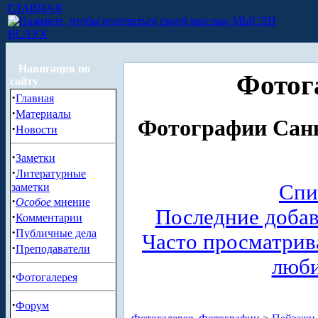
ГЛАВНАЯ
МЫСЛИ
ВСЛУХ
Навигация по
Фотог
сайту
·
Главная
·
Материалы
Фотографии Санк
·
Новости
·
Заметки
·
Литературные
Спи
заметки
·
Особое
мнение
Последние доба
·
Комментарии
·
Публичные дела
Часто просматри
·
Преподаватели
люб
·
Фотогалерея
·
Форум