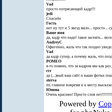
Vad
просто потрясающий кадр!!!
jedi
Спасибо
Гость
нет ну тут и 5 звезд мало... просто... 
Ваше имя
да, кадр что надо! такое заснять... мол
AndreyC
Офигенно, жаль что так поздно увиде
Vad
да кадр супер, а почему жаль, что поз
POMEO
я-то помню, что за кадром мы как раз
ггг
да (...)вый ваш сайт и ваши фотки п
sterva
rrr, главное вовремя и к месту высказат
Юнона
Очень красиво! Просто слов нет!!!!!!!
Powered by
Cop