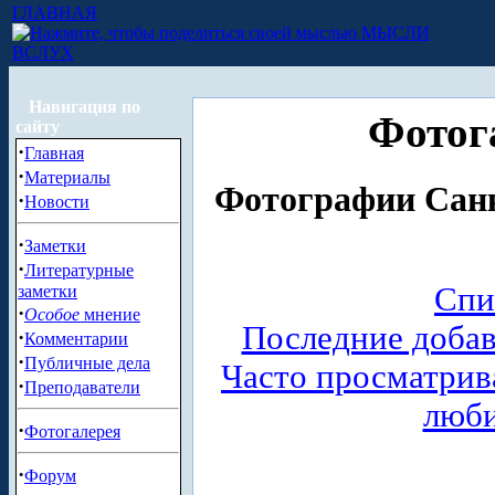
ГЛАВНАЯ
МЫСЛИ
ВСЛУХ
Навигация по
Фотог
сайту
·
Главная
·
Материалы
Фотографии Санк
·
Новости
·
Заметки
·
Литературные
Спи
заметки
·
Особое
мнение
Последние доба
·
Комментарии
·
Публичные дела
Часто просматри
·
Преподаватели
люб
·
Фотогалерея
·
Форум