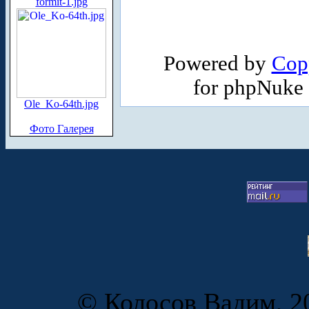
formit-1.jpg
Powered by
Cop
for phpNuke
Ole_Ko-64th.jpg
Фото Галерея
© Колосов Вадим, 20