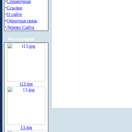
·
Справочная
·
Ссылки
·
О сайте
·
Обратная связь
·
Дерево Сайта
Фотографии
t13.jpg
13.jpg