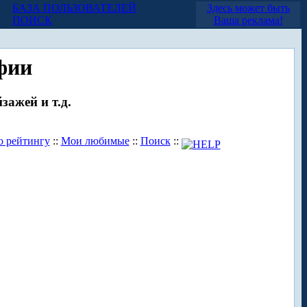
БАЗА ПОЛЬЗОВАТЕЛЕЙ
Здесь может быть
ПОИСК
Ваша реклама!
фии
зажей и т.д.
о рейтингу
::
Мои любимые
::
Поиск
::