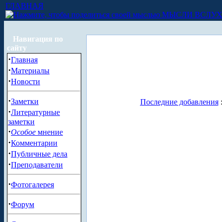
ГЛАВНАЯ
МЫСЛИ ВСЛУ
Навигация по
сайту
·
Главная
·
Материалы
·
Новости
·
Заметки
Последние добавления
·
Литературные
заметки
·
Особое
мнение
·
Комментарии
·
Публичные дела
·
Преподаватели
·
Фотогалерея
·
Форум