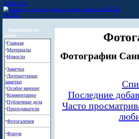
ГЛАВНАЯ
МЫСЛИ
ВСЛУХ
Навигация по
Фотог
сайту
·
Главная
·
Материалы
Фотографии Санк
·
Новости
·
Заметки
·
Литературные
Спи
заметки
·
Особое
мнение
Последние доба
·
Комментарии
·
Публичные дела
Часто просматри
·
Преподаватели
люб
·
Фотогалерея
·
Форум