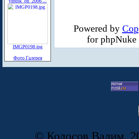
vipusk_otl_2006 ...
Powered by
Cop
for phpNuke
IMGP0198.jpg
Фото Галерея
© Колосов Вадим, 20