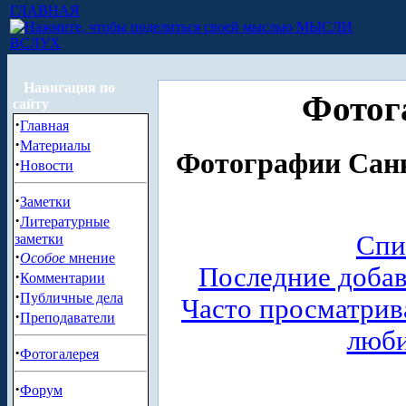
ГЛАВНАЯ
МЫСЛИ
ВСЛУХ
Навигация по
Фотог
сайту
·
Главная
·
Материалы
Фотографии Санк
·
Новости
·
Заметки
·
Литературные
Спи
заметки
·
Особое
мнение
Последние доба
·
Комментарии
·
Публичные дела
Часто просматри
·
Преподаватели
люб
·
Фотогалерея
·
Форум