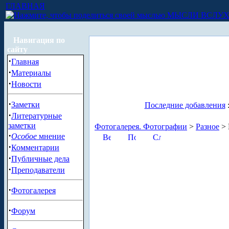
ГЛАВНАЯ
МЫСЛИ ВСЛУ
Навигация по
сайту
·
Главная
·
Материалы
·
Новости
·
Заметки
Последние добавления
·
Литературные
заметки
Фотогалерея. Фотографии
>
Разное
> 
·
Особое
мнение
·
Комментарии
·
Публичные дела
·
Преподаватели
·
Фотогалерея
·
Форум