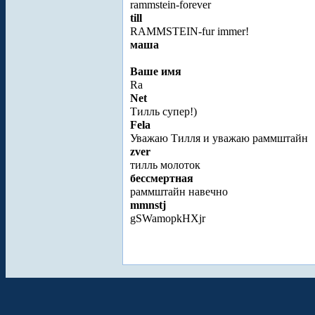
rammstein-forever
till
RAMMSTEIN-fur immer!
маша
Ваше имя
Ra
Net
Тилль супер!)
Fela
Уважаю Тилля и уважаю раммштайн
zver
тилль молоток
бессмертная
раммштайн навечно
mmnstj
gSWamopkHXjr