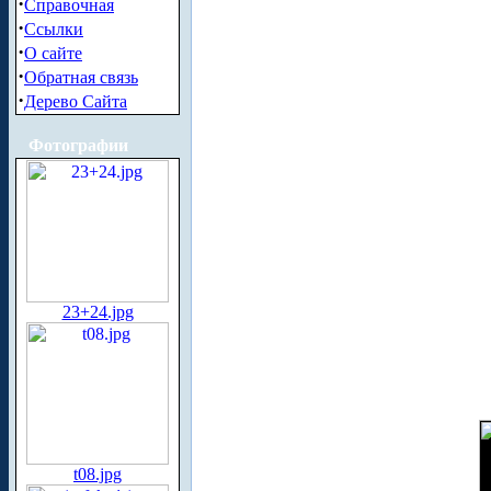
·
Справочная
·
Ссылки
·
О сайте
·
Обратная связь
·
Дерево Сайта
Фотографии
23+24.jpg
t08.jpg