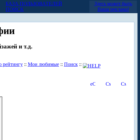
БАЗА ПОЛЬЗОВАТЕЛЕЙ
Здесь может быть
ПОИСК
Ваша реклама!
фии
зажей и т.д.
о рейтингу
::
Мои любимые
::
Поиск
::