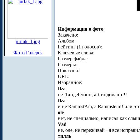
Информация о фото
Закачено:
Альбом:
jurfak_1.jpg
Рейтинг (1 голосов):
Фото Галерея
Ключевые слова:
Размер файла:
Размеры:
Показано:
URL:
Избранное:
Ilza
не ЛиндеРманн, а Линдеманн!!!
Ilza
и не RammstAin, а Rammstein!! или э
ole
нет, не специально, написал как слы
Vad
не, оле, не переживай - я все исправи
тилль