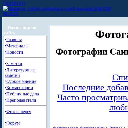
ГЛАВНАЯ
МЫСЛИ
ВСЛУХ
Навигация по
Фотог
сайту
·
Главная
·
Материалы
Фотографии Санк
·
Новости
·
Заметки
·
Литературные
Спи
заметки
·
Особое
мнение
Последние доба
·
Комментарии
·
Публичные дела
Часто просматри
·
Преподаватели
люб
·
Фотогалерея
·
Форум