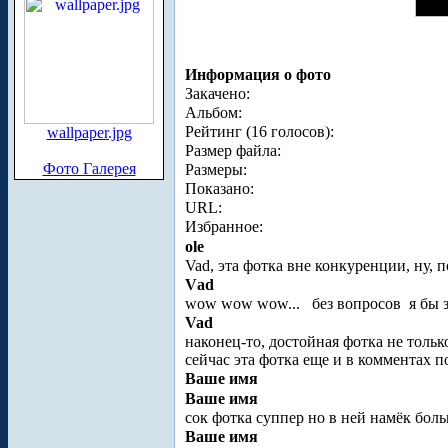
Информация о фото
Закачено:
Альбом:
Рейтинг (16 голосов):
wallpaper.jpg
Размер файла:
Фото Галерея
Размеры:
Показано:
URL:
Избранное:
ole
Vad, эта фотка вне конкуренции, ну, по
Vаd
wow wow wow...
без вопросов
я бы з
Vad
наконец-то, достойная фотка не тольк
сейчас эта фотка еще и в комментах п
Ваше имя
Ваше имя
сок фотка суппер но в ней намёк боль
Ваше имя