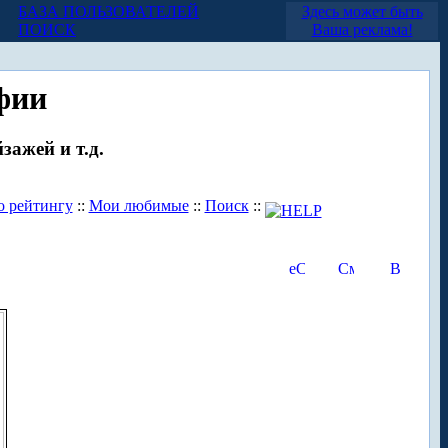
БАЗА ПОЛЬЗОВАТЕЛЕЙ
Здесь может быть
ПОИСК
Ваша реклама!
фии
зажей и т.д.
о рейтингу
::
Мои любимые
::
Поиск
::