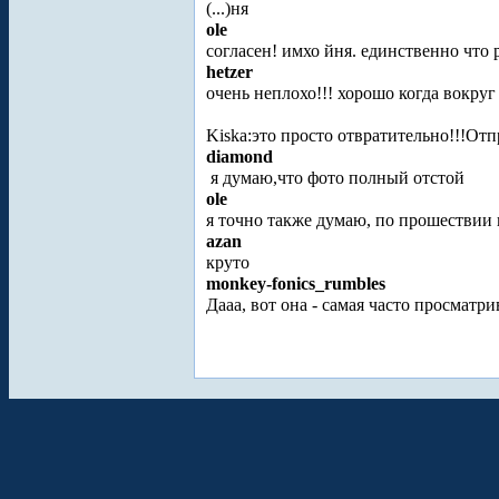
(...)ня
ole
согласен! имхо йня. единственно что
hetzer
очень неплохо!!! хорошо когда вокруг
Kiska:это просто отвратительно!!!Отпр
diamond
я думаю,что фото полный отстой
ole
я точно также думаю, по прошествии 
azan
круто
monkey-fonics_rumbles
Дааа, вот она - самая часто просматр