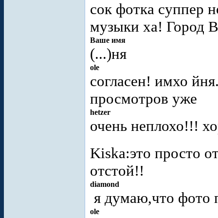
сок фотка суппер н
музыки ха! Город В
Ваше имя
(...)ня
ole
согласен! имхо йня
просмотров уже
hetzer
очень неплохо!!! х
Kiska:это просто о
отстой!!
diamond
я думаю,что фото 
ole