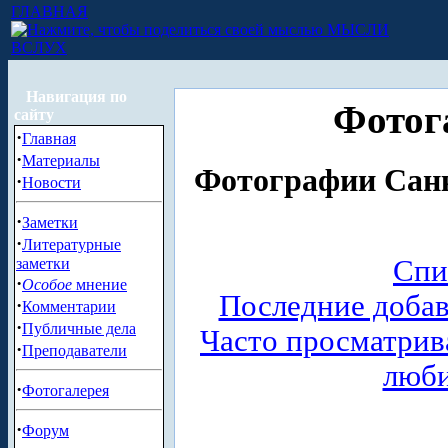
ГЛАВНАЯ
МЫСЛИ
ВСЛУХ
Навигация по
Фотог
сайту
·
Главная
·
Материалы
Фотографии Санк
·
Новости
·
Заметки
·
Литературные
Спи
заметки
·
Особое
мнение
Последние доба
·
Комментарии
·
Публичные дела
Часто просматри
·
Преподаватели
люб
·
Фотогалерея
·
Форум