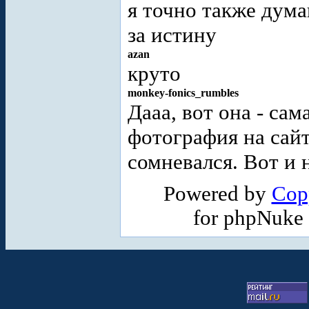
я точно также дум
за истину
azan
круто
monkey-fonics_rumbles
Дааа, вот она - са
фотография на сай
сомневался. Вот и 
Powered by
Cop
for phpNuke