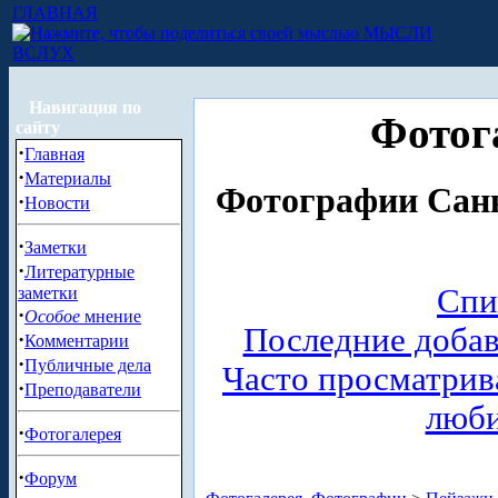
ГЛАВНАЯ
МЫСЛИ
ВСЛУХ
Навигация по
Фотог
сайту
·
Главная
·
Материалы
Фотографии Санк
·
Новости
·
Заметки
·
Литературные
Спи
заметки
·
Особое
мнение
Последние доба
·
Комментарии
·
Публичные дела
Часто просматри
·
Преподаватели
люб
·
Фотогалерея
·
Форум