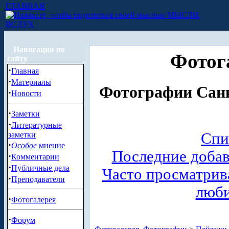
ГЛАВНАЯ
МЫСЛИ
ВСЛУХ
Навигация по
Фотог
сайту
·
Главная
·
Материалы
Фотографии Санк
·
Новости
·
Заметки
·
Литературные
Спи
заметки
·
Особое
мнение
Последние доба
·
Комментарии
·
Публичные дела
Часто просматри
·
Преподаватели
люб
·
Фотогалерея
·
Форум