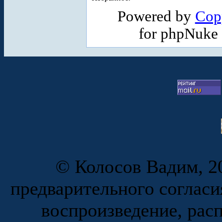
Powered by
Cop
for phpNuke
© Колосов Вадим, 20
предварительного согласи
воспроизведение, рас