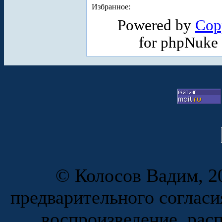
Избранное:
Powered by
Cop
for phpNuke
© Колосов Вадим, 20
предварительного согласи
воспроизведение, рас