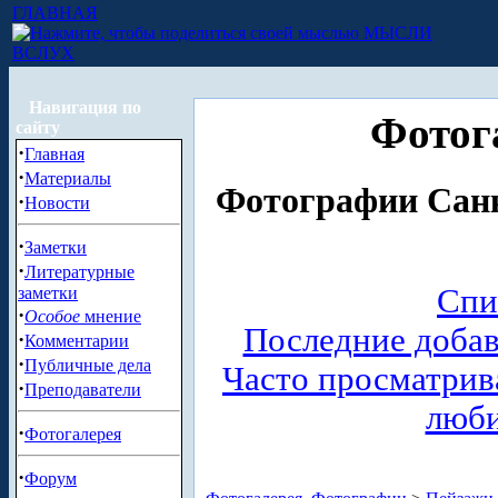
ГЛАВНАЯ
МЫСЛИ
ВСЛУХ
Навигация по
Фотог
сайту
·
Главная
·
Материалы
Фотографии Санк
·
Новости
·
Заметки
·
Литературные
Спи
заметки
·
Особое
мнение
Последние доба
·
Комментарии
·
Публичные дела
Часто просматри
·
Преподаватели
люб
·
Фотогалерея
·
Форум