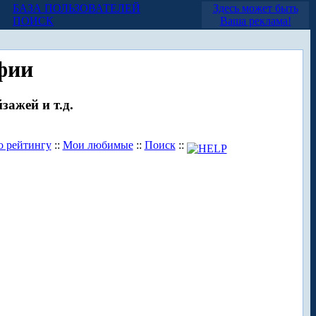
БАЗА ПОЛЬЗОВАТЕЛЕЙ
Здесь может быть
ПОИСК
Ваша реклама!
фии
зажей и т.д.
о рейтингу
::
Мои любимые
::
Поиск
::