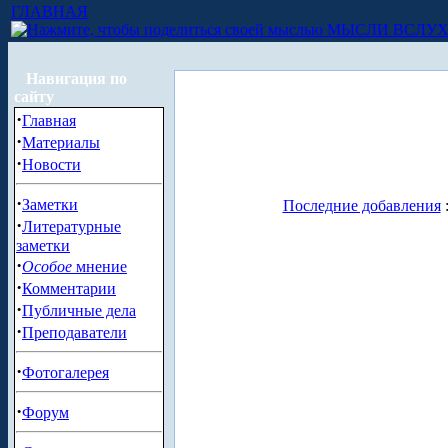
ГЛАВНАЯ
МЫСЛИ ВСЛУ
Навигация по
сайту
·
Главная
·
Материалы
·
Новости
·
Заметки
Последние добавления
·
Литературные
заметки
·
Особое
мнение
·
Комментарии
·
Публичные дела
·
Преподаватели
·
Фотогалерея
·
Форум