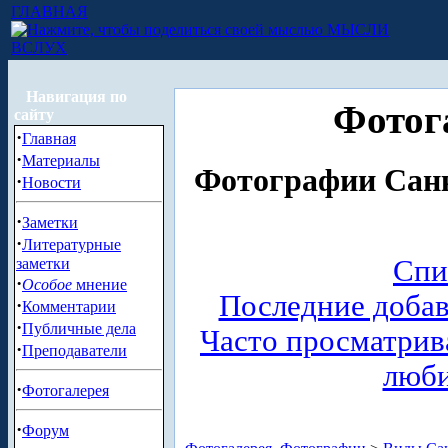
ГЛАВНАЯ
МЫСЛИ
ВСЛУХ
Навигация по
Фотог
сайту
·
Главная
·
Материалы
Фотографии Санк
·
Новости
·
Заметки
·
Литературные
Спи
заметки
·
Особое
мнение
Последние доба
·
Комментарии
·
Публичные дела
Часто просматри
·
Преподаватели
люб
·
Фотогалерея
·
Форум