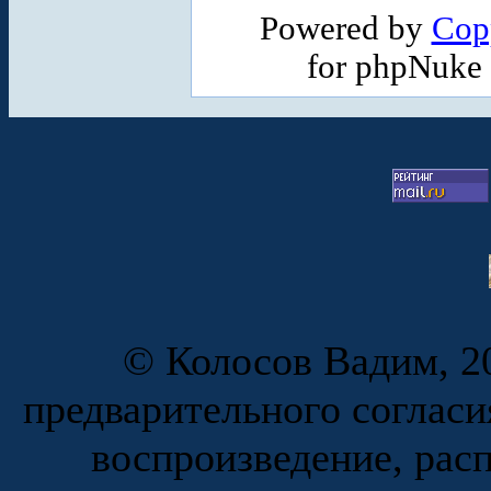
Powered by
Cop
for phpNuke
© Колосов Вадим, 20
предварительного согласи
воспроизведение, рас