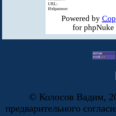
URL:
Избранное:
Powered by
Cop
for phpNuke
© Колосов Вадим, 20
предварительного согласи