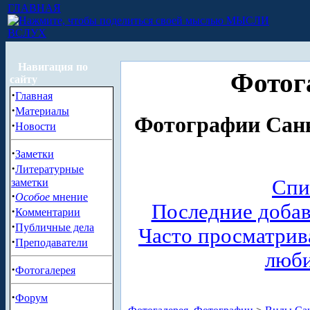
ГЛАВНАЯ
МЫСЛИ
ВСЛУХ
Навигация по
Фотог
сайту
·
Главная
·
Материалы
Фотографии Санк
·
Новости
·
Заметки
·
Литературные
Спи
заметки
·
Особое
мнение
Последние доба
·
Комментарии
·
Публичные дела
Часто просматри
·
Преподаватели
люб
·
Фотогалерея
·
Форум