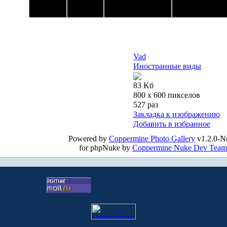
Vad
Иностранные виды
83 Kб
800 x 600 пикселов
527 раз
Закладка к изображению
Добавить в избранное
Powered by
Coppermine Photo Gallery
v1.2.0-N
for phpNuke by
Coppermine Nuke Dev Team