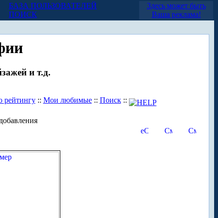
БАЗА ПОЛЬЗОВАТЕЛЕЙ
Здесь может быть
ПОИСК
Ваша реклама!
фии
зажей и т.д.
о рейтингу
::
Мои любимые
::
Поиск
::
добавления