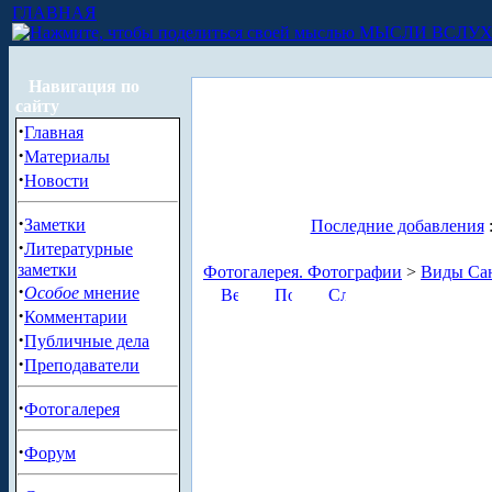
ГЛАВНАЯ
МЫСЛИ ВСЛУ
Навигация по
сайту
·
Главная
·
Материалы
·
Новости
·
Заметки
Последние добавления
·
Литературные
заметки
Фотогалерея. Фотографии
>
Виды Сан
·
Особое
мнение
·
Комментарии
·
Публичные дела
·
Преподаватели
·
Фотогалерея
·
Форум