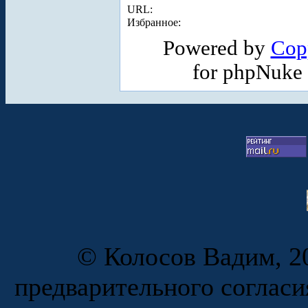
URL:
Избранное:
Powered by
Cop
for phpNuke
© Колосов Вадим, 20
предварительного согласи