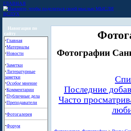
ГЛАВНАЯ
МЫСЛИ
ВСЛУХ
Навигация по
Фотог
сайту
·
Главная
·
Материалы
Фотографии Санк
·
Новости
·
Заметки
·
Литературные
Спи
заметки
·
Особое
мнение
Последние доба
·
Комментарии
·
Публичные дела
Часто просматри
·
Преподаватели
люб
·
Фотогалерея
·
Форум