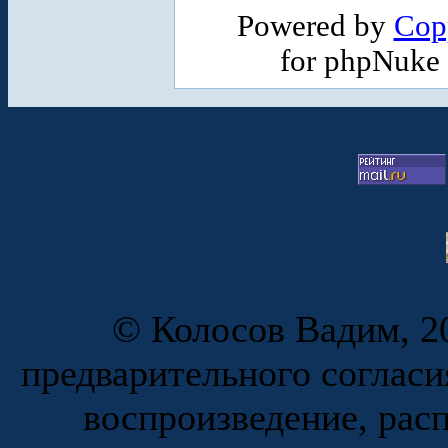
Powered by
Cop
for phpNuke
© Колосов Вадим, 20
предварительного согласи
воспроизведение, рас