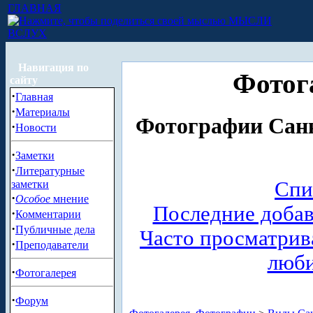
ГЛАВНАЯ
МЫСЛИ
ВСЛУХ
Навигация по
Фотог
сайту
·
Главная
·
Материалы
Фотографии Санк
·
Новости
·
Заметки
·
Литературные
Спи
заметки
·
Особое
мнение
Последние доба
·
Комментарии
·
Публичные дела
Часто просматри
·
Преподаватели
люб
·
Фотогалерея
·
Форум