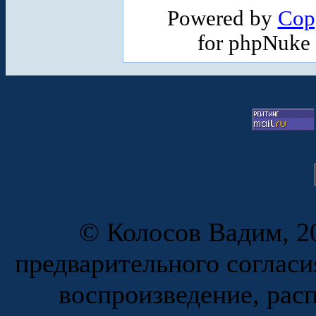
Powered by
Cop
for phpNuke
© Колосов Вадим, 20
предварительного согласи
воспроизведение, рас