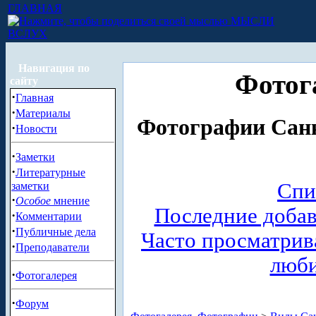
ГЛАВНАЯ
МЫСЛИ
ВСЛУХ
Навигация по
Фотог
сайту
·
Главная
·
Материалы
Фотографии Санк
·
Новости
·
Заметки
·
Литературные
Спи
заметки
·
Особое
мнение
Последние доба
·
Комментарии
·
Публичные дела
Часто просматри
·
Преподаватели
люб
·
Фотогалерея
·
Форум