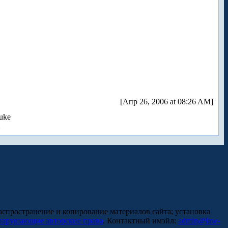
[Апр 26, 2006 at 08:26 AM]
uke
аспространение и копирование материалов сайта; установка
нарушающие авторские права
. Контактный имэйл:
admin@law-