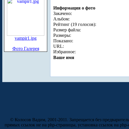
Информация о фото
Закачено:
Альбом:
Рейтинг (19 голосов):
Размер файла:
Размеры:
vampir1.jpg
Показано:
URL:
Фото Галерея
Избранное:
Ваше имя
© Колосов Вадим, 2001-2011. Запрещается без предварител
прямых ссылок не на php-страницы, установка ссылок на php