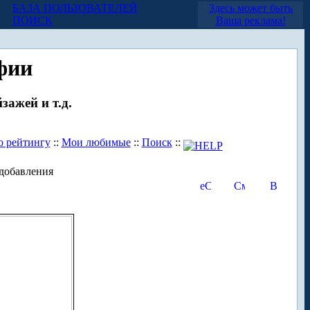
БАЗА ПОЛЬЗОВАТЕЛЕЙ
Здесь может быть
ПОИСК
Ваша реклама!
фии
зажей и т.д.
о рейтингу
::
Мои любимые
::
Поиск
::
добавления