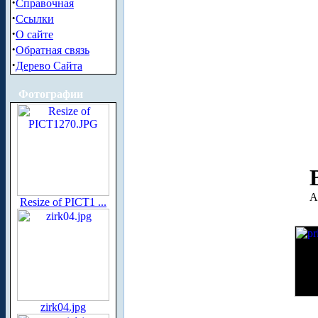
·
Справочная
·
Ссылки
·
О сайте
·
Обратная связь
·
Дерево Сайта
Фотографии
А
Resize of PICT1 ...
zirk04.jpg