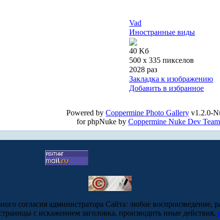
Vad
Иностранные виды
40 Kб
500 x 335 пикселов
2028 раз
Закладка к изображению
Добавить в избранное
Powered by
Coppermine Photo Gallery
v1.2.0-N
for phpNuke by
Coppermine Nuke Dev Team
ьного согласия администратора Сайта: любое воспроизведение, р
-страницы с искажением заголовка, производить иные действия,