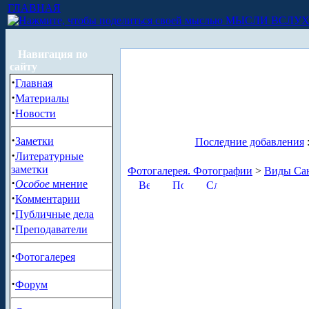
ГЛАВНАЯ
МЫСЛИ ВСЛУ
Навигация по
сайту
·
Главная
·
Материалы
·
Новости
·
Заметки
Последние добавления
·
Литературные
заметки
Фотогалерея. Фотографии
>
Виды Сан
·
Особое
мнение
·
Комментарии
·
Публичные дела
·
Преподаватели
·
Фотогалерея
·
Форум