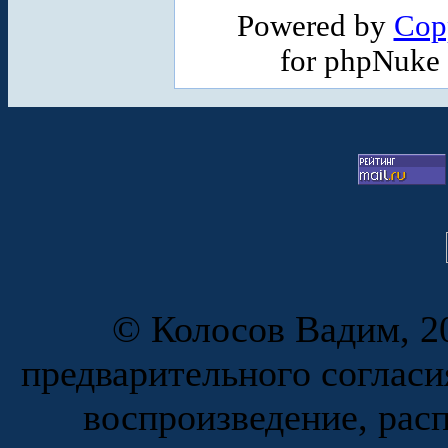
Powered by
Cop
for phpNuke
© Колосов Вадим, 20
предварительного согласи
воспроизведение, рас