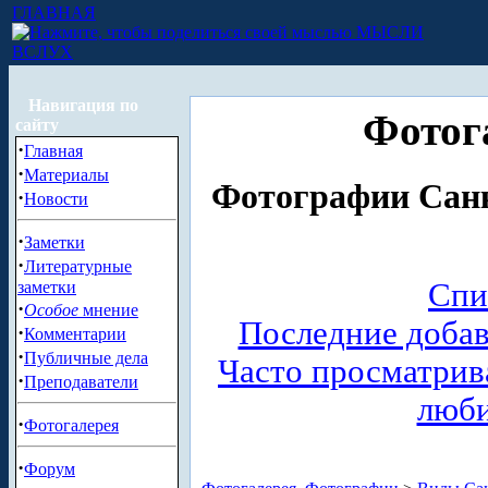
ГЛАВНАЯ
МЫСЛИ
ВСЛУХ
Навигация по
Фотог
сайту
·
Главная
·
Материалы
Фотографии Санк
·
Новости
·
Заметки
·
Литературные
Спи
заметки
·
Особое
мнение
Последние доба
·
Комментарии
·
Публичные дела
Часто просматри
·
Преподаватели
люб
·
Фотогалерея
·
Форум