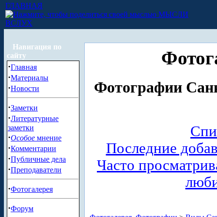
ГЛАВНАЯ
МЫСЛИ
ВСЛУХ
Навигация по
Фотог
сайту
·
Главная
·
Материалы
Фотографии Санк
·
Новости
·
Заметки
·
Литературные
Спи
заметки
·
Особое
мнение
Последние доба
·
Комментарии
·
Публичные дела
Часто просматри
·
Преподаватели
люб
·
Фотогалерея
·
Форум