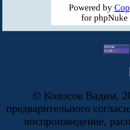
Powered by
Cop
for phpNuke
© Колосов Вадим, 20
предварительного согласи
воспроизведение, рас