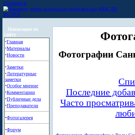
ГЛАВНАЯ
МЫСЛИ
ВСЛУХ
Навигация по
Фотог
сайту
·
Главная
·
Материалы
Фотографии Санк
·
Новости
·
Заметки
·
Литературные
Спи
заметки
·
Особое
мнение
Последние доба
·
Комментарии
·
Публичные дела
Часто просматри
·
Преподаватели
люб
·
Фотогалерея
·
Форум