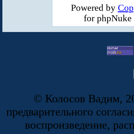
Powered by
Cop
for phpNuke
© Колосов Вадим, 20
предварительного согласи
воспроизведение, рас