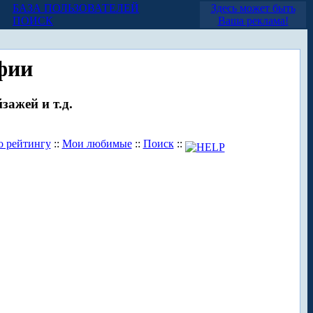
БАЗА ПОЛЬЗОВАТЕЛЕЙ
Здесь может быть
ПОИСК
Ваша реклама!
фии
зажей и т.д.
о рейтингу
::
Мои любимые
::
Поиск
::