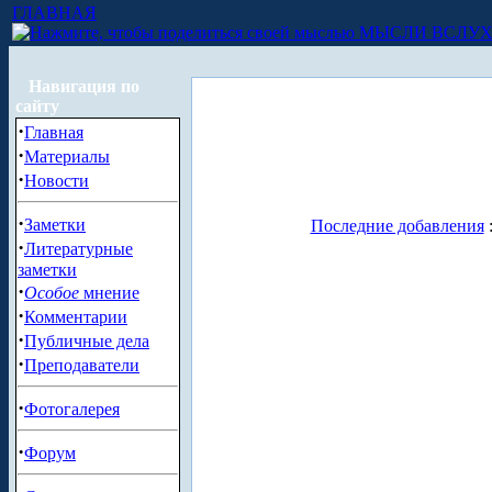
ГЛАВНАЯ
МЫСЛИ ВСЛУ
Навигация по
сайту
·
Главная
·
Материалы
·
Новости
·
Заметки
Последние добавления
·
Литературные
заметки
·
Особое
мнение
·
Комментарии
·
Публичные дела
·
Преподаватели
·
Фотогалерея
·
Форум