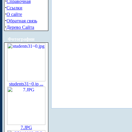
·
Справочная
·
Ссылки
·
О сайте
·
Обратная связь
·
Дерево Сайта
Фотографии
students31~0.jp ...
7.JPG