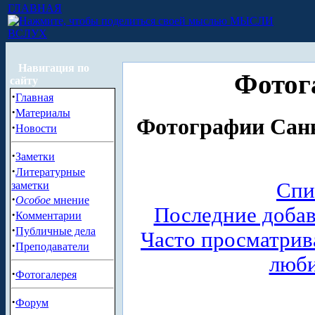
ГЛАВНАЯ
МЫСЛИ
ВСЛУХ
Навигация по
Фотог
сайту
·
Главная
·
Материалы
Фотографии Санк
·
Новости
·
Заметки
·
Литературные
Спи
заметки
·
Особое
мнение
Последние доба
·
Комментарии
·
Публичные дела
Часто просматри
·
Преподаватели
люб
·
Фотогалерея
·
Форум