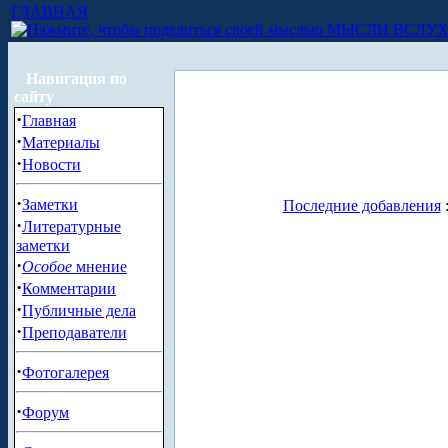
ГЛАВНАЯ
МЫСЛИ ВСЛУ
Навигация по
сайту
·
Главная
·
Материалы
·
Новости
·
Заметки
Последние добавления
·
Литературные
заметки
·
Особое
мнение
·
Комментарии
·
Публичные дела
·
Преподаватели
·
Фотогалерея
·
Форум