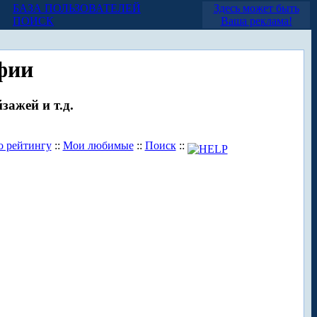
БАЗА ПОЛЬЗОВАТЕЛЕЙ
Здесь может быть
ПОИСК
Ваша реклама!
фии
зажей и т.д.
о рейтингу
::
Мои любимые
::
Поиск
::