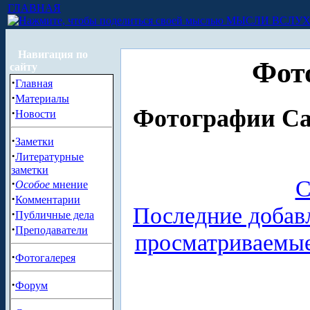
ГЛАВНАЯ
МЫСЛИ ВСЛУ
Навигация по
Фот
сайту
·
Главная
·
Материалы
Фотографии Са
·
Новости
·
Заметки
·
Литературные
заметки
С
·
Особое
мнение
·
Комментарии
Последние добав
·
Публичные дела
·
Преподаватели
просматриваемы
·
Фотогалерея
·
Форум